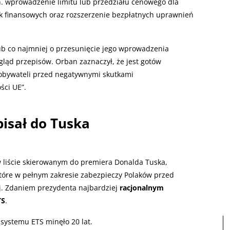
n. wprowadzenie limitu lub przedziału cenowego dla
yk finansowych oraz rozszerzenie bezpłatnych uprawnień
b co najmniej o przesunięcie jego wprowadzenia
gląd przepisów. Orban zaznaczył, że jest gotów
 obywateli przed negatywnymi skutkami
ści UE”.
isał do Tuska
w liście skierowanym do premiera Donalda Tuska,
które w pełnym zakresie zabezpieczy Polaków przed
ej. Zdaniem prezydenta najbardziej
racjonalnym
TS
.
systemu ETS minęło 20 lat.