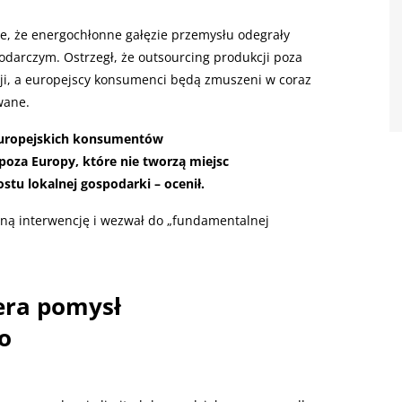
ie, że energochłonne gałęzie przemysłu odegrały
darczym. Ostrzegł, że outsourcing produkcji poza
cji, a europejscy konsumenci będą zmuszeni w coraz
wane.
 europejskich konsumentów
oza Europy, które nie tworzą miejsc
stu lokalnej gospodarki – ocenił.
ilną interwencję i wezwał do „fundamentalnej
era pomysł
o