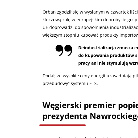
Orban zgodził się w wysłanym w czwartek liśc
kluczową rolę w europejskim dobrobycie gospo
UE doprowadzi do spowolnienia industrializa
większym stopniu kupować produkty importo
Deindustrializacja zmusza
do kupowania produktów sp
pracy ani nie stymulują wzro
Dodał, że wysokie ceny energii uzasadniają p
przebudowy” systemu ETS.
Węgierski premier popi
prezydenta Nawrockieg