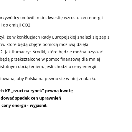
rzywódcy omówili m.in. kwestię wzrostu cen energii
i do emisji CO2.
ł, że w konkluzjach Rady Europejskiej znalazł się zapis
tw, które będą objęte pomocą możliwą dzięki
. Jak tłumaczył, środki, które będzie można uzyskać
, będą przekształcone w pomoc finansową dla mniej
istotnym obciążeniem, jeśli chodzi o ceny energii.
niowana, aby Polska na pewno się w niej znalazła.
ach KE „rzuci na rynek” pewną kwotę
odować spadek cen uprawnień
ceny energii - wyjaśnił.