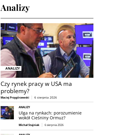
Analizy
ANALIZY
Czy rynek pracy w USA ma
problemy?
6 sierpnia 2026
Maciej Przygórzewski
ANALIZY
Ulga na rynkach: porozumienie
wokół Cieśniny Ormuz?
Michał Stajniak
6 sierpnia 2026
ANALIZY