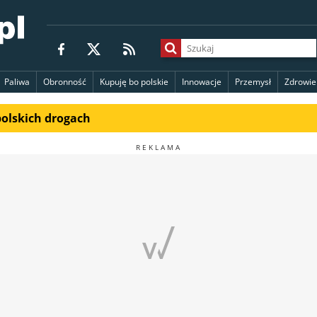
Paliwa
Obronność
Kupuję bo polskie
Innowacje
Przemysł
Zdrowie
polskich drogach