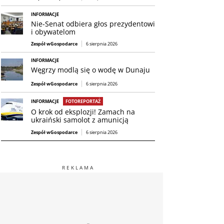
INFORMACJE
Nie-Senat odbiera głos prezydentowi
i obywatelom
Zespół wGospodarce
6 sierpnia 2026
INFORMACJE
Węgrzy modlą się o wodę w Dunaju
Zespół wGospodarce
6 sierpnia 2026
INFORMACJE
FOTOREPORTAŻ
O krok od eksplozji! Zamach na
ukraiński samolot z amunicją
Zespół wGospodarce
6 sierpnia 2026