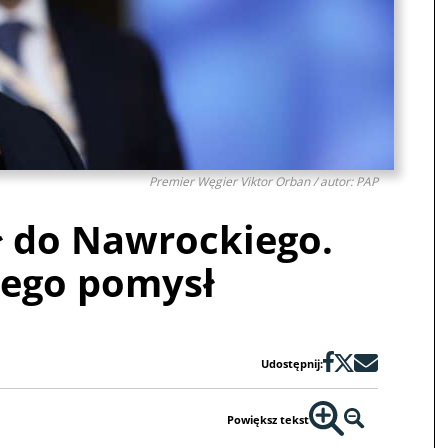
Premier Węgier Viktor Orban / autor: PAP
ł do Nawrockiego.
jego pomysł
Udostępnij:
Powiększ tekst