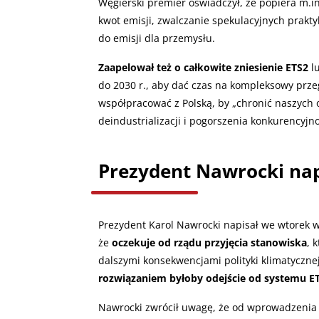
Węgierski premier oświadczył, że popiera m.i
kwot emisji, zwalczanie spekulacyjnych prakt
do emisji dla przemysłu.
Zaapelował też o całkowite zniesienie ETS2
lu
do 2030 r., aby dać czas na kompleksowy prze
współpracować z Polską, by „chronić naszych
deindustrializacji i pogorszenia konkurencyjno
Prezydent Nawrocki nap
Prezydent Karol Nawrocki napisał we wtorek 
że
oczekuje od rządu przyjęcia stanowiska
, 
dalszymi konsekwencjami polityki klimatyczn
rozwiązaniem byłoby odejście od systemu E
Nawrocki zwrócił uwagę, że od wprowadzenia 