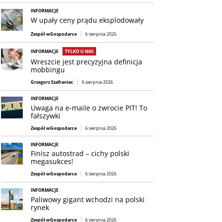
INFORMACJE
W upały ceny prądu eksplodowały
Zespół wGospodarce
6 sierpnia 2026
INFORMACJE
TYLKO U NAS
Wreszcie jest precyzyjna definicja
mobbingu
Grzegorz Szafraniec
6 sierpnia 2026
INFORMACJE
Uwaga na e-maile o zwrocie PIT! To
fałszywki
Zespół wGospodarce
6 sierpnia 2026
INFORMACJE
Finisz autostrad – cichy polski
megasukces!
Zespół wGospodarce
6 sierpnia 2026
INFORMACJE
Paliwowy gigant wchodzi na polski
rynek
Zespół wGospodarce
6 sierpnia 2026