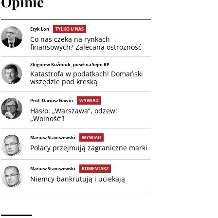
Opinie
Eryk Łon
TYLKO U NAS
Co nas czeka na rynkach
finansowych? Zalecana ostrożność
Zbigniew Kuźmiuk, poseł na Sejm RP
Katastrofa w podatkach! Domański
wszędzie pod kreską
Prof. Dariusz Gawin
WYWIAD
Hasło: „Warszawa”, odzew:
„Wolność”!
Mariusz Staniszewski
WYWIAD
Polacy przejmują zagraniczne marki
Mariusz Staniszewski
KOMENTARZ
Niemcy bankrutują i uciekają