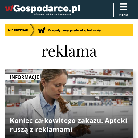
MENU
NIE PRZEGAP
W upały ceny prądu eksplodowały
reklama
INFORMACJE
Koniec całkowitego zakazu. Apteki
ruszą z reklamami