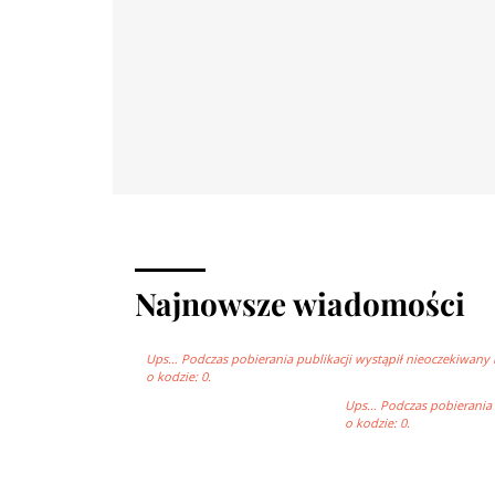
Najnowsze wiadomości
Ups… Podczas pobierania publikacji wystąpił nieoczekiwany 
o kodzie: 0.
Ups… Podczas pobierania p
o kodzie: 0.