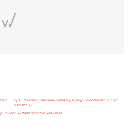
błęd
Ups… Podczas pobierania publikacji wystąpił nieoczekiwany błęd
o kodzie: 0.
ublikacji wystąpił nieoczekiwany błęd