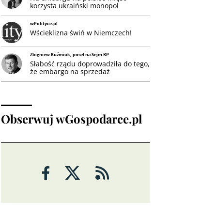
korzysta ukraiński monopol
wPolityce.pl
Wścieklizna świń w Niemczech!
Zbigniew Kuźmiuk, poseł na Sejm RP
Słabość rządu doprowadziła do tego,
że embargo na sprzedaż
wieprzowiny do Rosji będzie
dotyczyło tylko Polski i Litwy
Obserwuj wGospodarce.pl