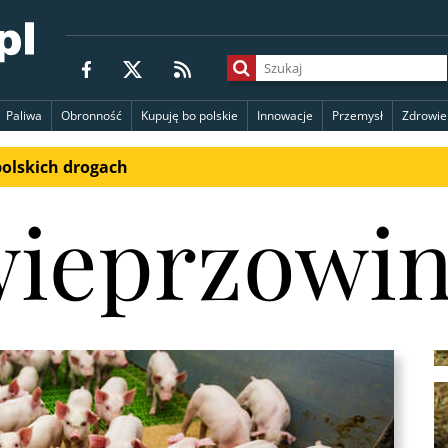
Paliwa
Obronność
Kupuję bo polskie
Innowacje
Przemysł
Zdrowie
polskich drogach
ieprzowi