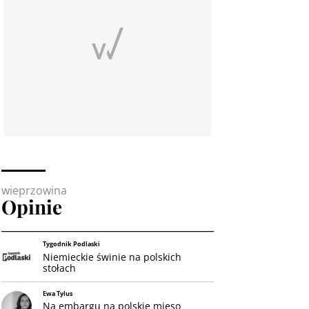
wieprzowina
Opinie
Tygodnik Podlaski
Niemieckie świnie na polskich
stołach
Ewa Tylus
Na embargu na polskie mięso