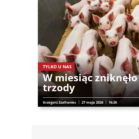
TYLKO U NAS
W miesiąc zniknęło
trzody
Grzegorz Szafraniec
27 maja 2026
16:26