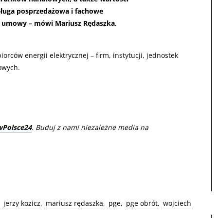
sługa posprzedażowa i fachowe
a umowy – mówi Mariusz Rędaszka,
rców energii elektrycznej – firm, instytucji, jednostek
owych.
wPolsce24
. Buduj z nami niezależne media na
jerzy kozicz
mariusz rędaszka
pge
pge obrót
wojciech