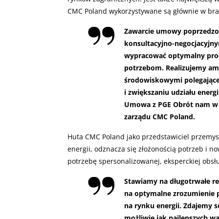
CMC Poland wykorzystywane są głównie w bran
Zawarcie umowy poprzedzon
konsultacyjno-negocjacyjny
wypracować optymalny pro
potrzebom. Realizujemy amb
środowiskowymi polegające 
i zwiększaniu udziału energi
Umowa z PGE Obrót nam w t
zarządu CMC Poland.
Huta CMC Poland jako przedstawiciel przemy
energii, odznacza się złożonością potrzeb i 
potrzebę spersonalizowanej, eksperckiej obsł
Stawiamy na długotrwałe re
na optymalne zrozumienie po
na rynku energii. Zdajemy 
możliwie jak najlepszych w