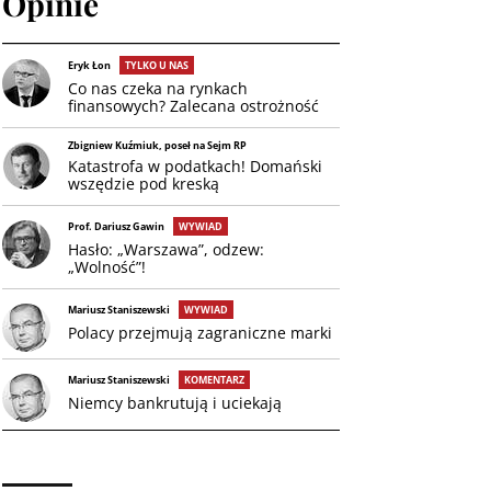
Opinie
Eryk Łon
TYLKO U NAS
Co nas czeka na rynkach
finansowych? Zalecana ostrożność
Zbigniew Kuźmiuk, poseł na Sejm RP
Katastrofa w podatkach! Domański
wszędzie pod kreską
Prof. Dariusz Gawin
WYWIAD
Hasło: „Warszawa”, odzew:
„Wolność”!
Mariusz Staniszewski
WYWIAD
Polacy przejmują zagraniczne marki
Mariusz Staniszewski
KOMENTARZ
Niemcy bankrutują i uciekają