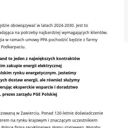
dzie obowiązywać w latach 2024-2030. Jest to
dająca na potrzeby najbardziej wymagających klientów,
ergia w ramach umowy PPA pochodzić będzie z farmy
a Podkarpaciu.
nd to jeden z największych kontraktów
im zakupie energii elektrycznej
olskim rynku energetycznym. Jesteśmy
ych dostaw energii, ale również służymy
erując eksperckie wsparcie i doradztwo
 prezes zarządu PGE Polskiej
lizowaną w Zawierciu. Ponad 120-letnie doświadczenie
liderem na rynku krajowym i znaczącym uczestnikiem
w Polsce firmą recyklingową złomu stalowego. Wyroby