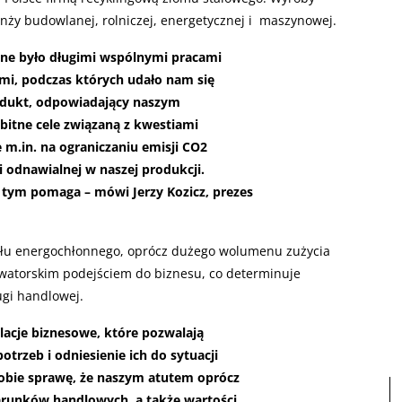
ży budowlanej, rolniczej, energetycznej i maszynowej.
e było długimi wspólnymi pracami
mi, podczas których udało nam się
dukt, odpowiadający naszym
itne cele związaną z kwestiami
m.in. na ograniczaniu emisji CO2
i odnawialnej w naszej produkcji.
ym pomaga – mówi Jerzy Kozicz, prezes
słu energochłonnego, oprócz dużego wolumenu zużycia
nowatorskim podejściem do biznesu, co determinuje
ugi handlowej.
lacje biznesowe, które pozwalają
trzeb i odniesienie ich do sytuacji
sobie sprawę, że naszym atutem oprócz
arunków handlowych, a także wartości