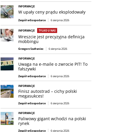
INFORMACJE
W upały ceny prądu eksplodowały
Zespół wGospodarce
6 sierpnia 2026
INFORMACJE
TYLKO U NAS
Wreszcie jest precyzyjna definicja
mobbingu
Grzegorz Szafraniec
6 sierpnia 2026
INFORMACJE
Uwaga na e-maile o zwrocie PIT! To
fałszywki
Zespół wGospodarce
6 sierpnia 2026
INFORMACJE
Finisz autostrad – cichy polski
megasukces!
Zespół wGospodarce
6 sierpnia 2026
INFORMACJE
Paliwowy gigant wchodzi na polski
rynek
Zespół wGospodarce
6 sierpnia 2026