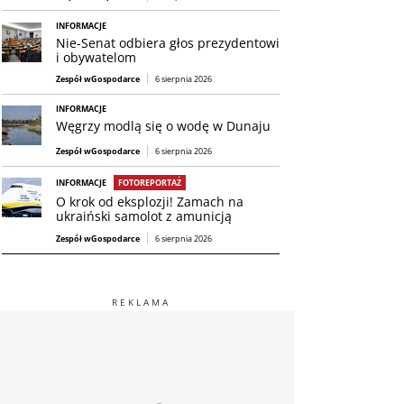
INFORMACJE
Nie-Senat odbiera głos prezydentowi
i obywatelom
Zespół wGospodarce
6 sierpnia 2026
INFORMACJE
Węgrzy modlą się o wodę w Dunaju
Zespół wGospodarce
6 sierpnia 2026
INFORMACJE
FOTOREPORTAŻ
O krok od eksplozji! Zamach na
ukraiński samolot z amunicją
Zespół wGospodarce
6 sierpnia 2026