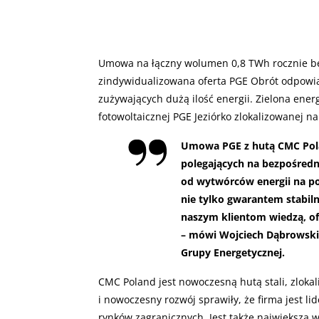
Umowa na łączny wolumen 0,8 TWh rocznie bę
zindywidualizowana oferta PGE Obrót odpowia
zużywających dużą ilość energii. Zielona en
fotowoltaicznej PGE Jeziórko zlokalizowanej n
Umowa PGE z hutą CMC Pola
polegających na bezpośredn
od wytwórców energii na p
nie tylko gwarantem stabiln
naszym klientom wiedzą, of
– mówi Wojciech Dąbrowski,
Grupy Energetycznej.
CMC Poland jest nowoczesną hutą stali, zloka
i nowoczesny rozwój sprawiły, że firma jest 
rynków zagranicznych. Jest także największą 