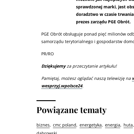
sprawdzonej marki, jest ob
doradztwo w czasie trwani
prezes zarządu PGE Obrót.
PGE Obrót obsługuje ponad pięć milionów odbio
samorządu terytorialnego i gospodarstw dom
PR/RO
Dziękujemy
za przeczytanie artykułu!
Pamiętaj, możesz oglądać naszą telewizję na
wesprzyj.wpolsce24
.
Powiązane tematy
biznes
cmc poland
energetyka
energia
huta
dąbrowski