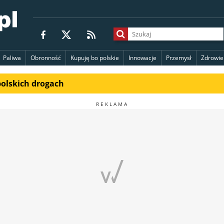
Paliwa
Obronność
Kupuję bo polskie
Innowacje
Przemysł
Zdrowie
polskich drogach