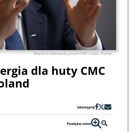
Wojciech Dąbrowski, prezes PGE / autor: Fratria
nergia dla huty CMC
oland
Udostępnij:
Powiększ tekst