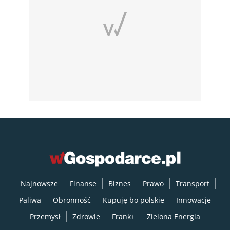
Najnowsze
Finanse
Biznes
Prawo
Transport
Paliwa
Obronność
Kupuję bo polskie
Innowacje
Przemysł
Zdrowie
Frank+
Zielona Energia