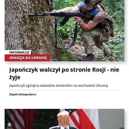
INFORMACJE
INWAZJA NA UKRAINĘ
Japończyk walczył po stronie Rosji - nie
żyje
Japończyk zginął w obwodzie donieckim na wschodzie Ukrainy
Zespół wGospodarce