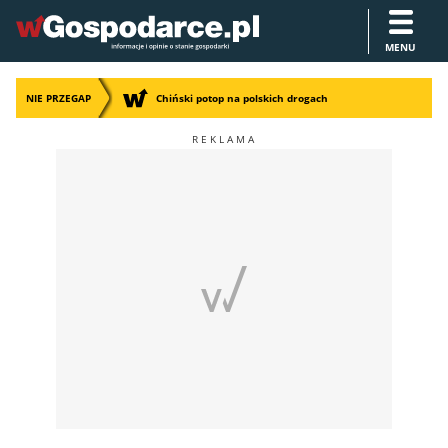
MENU
NIE PRZEGAP
Chiński potop na polskich drogach