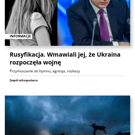
INFORMACJE
Rusyfikacja. Wmawiali jej, że Ukraina
rozpoczęła wojnę
Przymuszanie do hymnu, agresja, rozkazy
Zespół wGospodarce