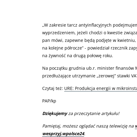
„
W zakresie tarcz antyinflacyjnych podejmuje
wyprzedzeniem, jeżeli chodzi o kwestie związ
pan mówi, zapewne będą podjęte w kwietniu, t
na kolejne półrocze” - powiedział rzecznik za
na żywność na drugą połowę roku.
Na początku grudnia ub.r. minister finansów
przedłużające utrzymanie „zerowej” stawki VA
Czytaj też:
URE: Produkcja energii w mikroinst
PAP/kp
Dziękujemy
za przeczytanie artykułu!
Pamiętaj, możesz oglądać naszą telewizję na
wesprzyj.wpolsce24
.