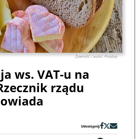
Żywność / autor: Pixabay
ja ws. VAT-u na
Rzecznik rządu
owiada
Udostępnij: