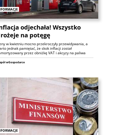
Analizy
NFORMACJE
nflacja odjechała! Wszystko
rożeje na potęgę
eny w kwietniu mocno przekroczyły przewidywania, a
rto jednak pamiętać, że skok inflacji został
amortyzowany przez obniżkę VAT i akcyzy na paliwa
spół wGospodarce
ANALIZY
Czy rynek pracy w USA ma
problemy?
6 sierpnia 2026
Maciej Przygórzewski
ANALIZY
Ulga na rynkach: porozumienie
wokół Cieśniny Ormuz?
Michał Stajniak
6 sierpnia 2026
NFORMACJE