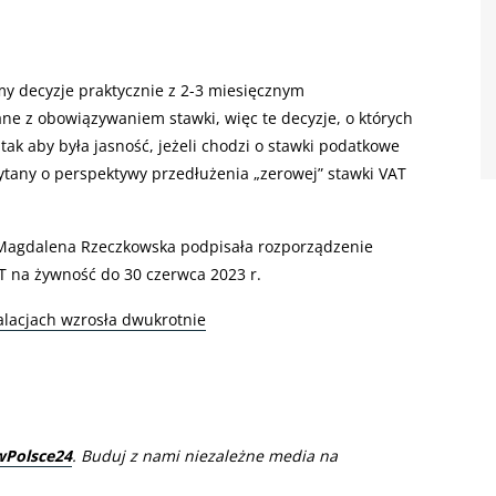
my decyzje praktycznie z 2-3 miesięcznym
ane z obowiązywaniem stawki, więc te decyzje, o których
ak aby była jasność, jeżeli chodzi o stawki podatkowe
pytany o perspektywy przedłużenia „zerowej” stawki VAT
 Magdalena Rzeczkowska podpisała rozporządzenie
T na żywność do 30 czerwca 2023 r.
alacjach wzrosła dwukrotnie
wPolsce24
. Buduj z nami niezależne media na