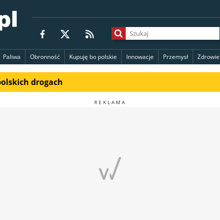
Paliwa
Obronność
Kupuję bo polskie
Innowacje
Przemysł
Zdrowie
polskich drogach