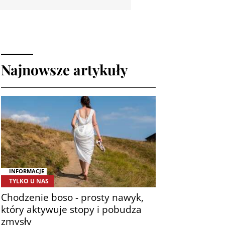
Najnowsze artykuły
INFORMACJE
TYLKO U NAS
Chodzenie boso - prosty nawyk,
który aktywuje stopy i pobudza
zmysły