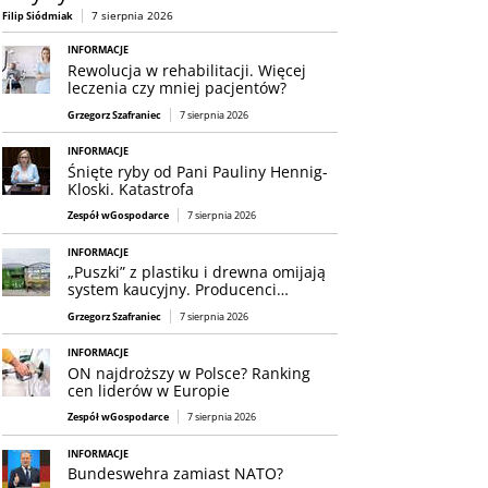
7 sierpnia 2026
Filip Siódmiak
INFORMACJE
Rewolucja w rehabilitacji. Więcej
leczenia czy mniej pacjentów?
Grzegorz Szafraniec
7 sierpnia 2026
INFORMACJE
Śnięte ryby od Pani Pauliny Hennig-
Kloski. Katastrofa
Zespół wGospodarce
7 sierpnia 2026
INFORMACJE
„Puszki” z plastiku i drewna omijają
system kaucyjny. Producenci…
Grzegorz Szafraniec
7 sierpnia 2026
INFORMACJE
ON najdroższy w Polsce? Ranking
cen liderów w Europie
Zespół wGospodarce
7 sierpnia 2026
INFORMACJE
Bundeswehra zamiast NATO?