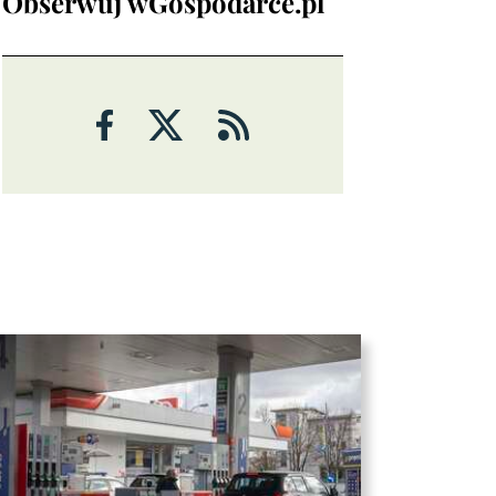
Obserwuj wGospodarce.pl
Opinie
Eryk Łon
TYLKO U NAS
Co nas czeka na rynkach
finansowych? Zalecana ostrożność
Zbigniew Kuźmiuk, poseł na Sejm RP
Katastrofa w podatkach! Domański
wszędzie pod kreską
Prof. Dariusz Gawin
WYWIAD
Hasło: „Warszawa”, odzew:
„Wolność”!
Mariusz Staniszewski
WYWIAD
Polacy przejmują zagraniczne marki
Mariusz Staniszewski
KOMENTARZ
Niemcy bankrutują i uciekają