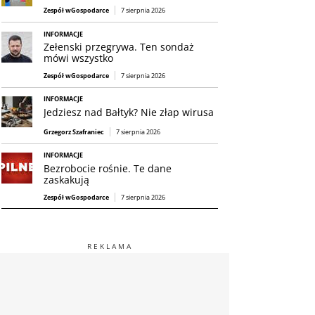
Zespół wGospodarce
7 sierpnia 2026
INFORMACJE
Zełenski przegrywa. Ten sondaż
mówi wszystko
Zespół wGospodarce
7 sierpnia 2026
INFORMACJE
Jedziesz nad Bałtyk? Nie złap wirusa
Grzegorz Szafraniec
7 sierpnia 2026
INFORMACJE
Bezrobocie rośnie. Te dane
zaskakują
Zespół wGospodarce
7 sierpnia 2026