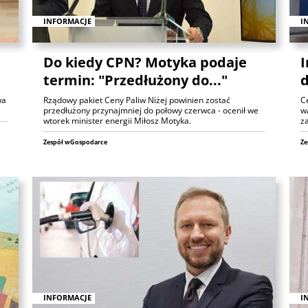
INFORMACJE
I
Do kiedy CPN? Motyka podaje
I
termin: "Przedłużony do..."
d
wa
Rządowy pakiet Ceny Paliw Niżej powinien zostać
C
przedłużony przynajmniej do połowy czerwca - ocenił we
wa
wtorek minister energii Miłosz Motyka.
z
Zespół wGospodarce
Ze
INFORMACJE
I