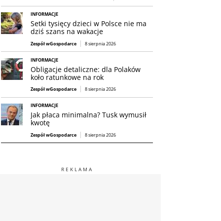
INFORMACJE
Setki tysięcy dzieci w Polsce nie ma
dziś szans na wakacje
Zespół wGospodarce
8 sierpnia 2026
INFORMACJE
Obligacje detaliczne: dla Polaków
koło ratunkowe na rok
Zespół wGospodarce
8 sierpnia 2026
INFORMACJE
Jak płaca minimalna? Tusk wymusił
kwotę
Zespół wGospodarce
8 sierpnia 2026