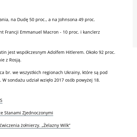
nia, na Dudę 50 proc., a na Johnsona 49 proc.
nt Francji Emmanuel Macron - 10 proc. i kanclerz
tin jest współczesnym Adolfem Hitlerem. Około 92 proc.
e z Rosją.
 br. we wszystkich regionach Ukrainy, które są pod
ki. W sondażu udział wzięło 2017 osób powyżej 18.
PS
 ze Stanami Zjednoczonymi
iczenia żołnierzy. „Żelazny Wilk”