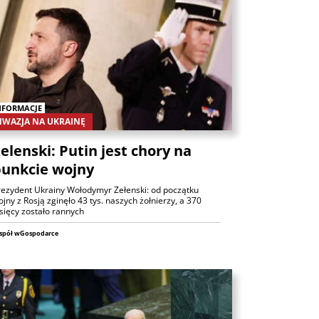
Analizy
NFORMACJE
NWAZJA NA UKRAINĘ
elenski: Putin jest chory na
unkcie wojny
ANALIZY
rezydent Ukrainy Wołodymyr Zełenski: od początku
jny z Rosją zginęło 43 tys. naszych żołnierzy, a 370
Czy rynek pracy w USA ma
sięcy zostało rannych
problemy?
spół wGospodarce
6 sierpnia 2026
Maciej Przygórzewski
ANALIZY
Ulga na rynkach: porozumienie
wokół Cieśniny Ormuz?
Michał Stajniak
6 sierpnia 2026