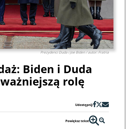
Prezydenci Duda i Joe Biden / autor: Fratria
daż: Biden i Duda
jważniejszą rolę
Udostępnij:
Powiększ tekst