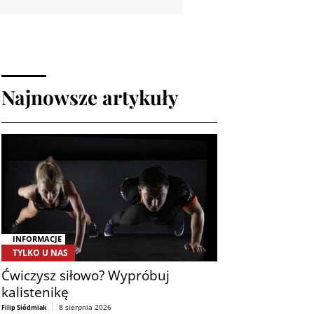
Najnowsze artykuły
INFORMACJE
TYLKO U NAS
Ćwiczysz siłowo? Wypróbuj
kalistenikę
8 sierpnia 2026
Filip Siódmiak