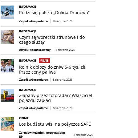
INFORMACJE
Rodzi się polska „Dolina Dronowa”
Zespół wGospodarce
8 sierpnia 2026
INFORMACJE
Czym są woreczki strunowe i do
czego służą?
Artykuł sponsorowany
8 sierpnia 2026
INFORMACJE
PILNE
Rolnik dołoży do żniw 5-6 tys. zł!
Przez ceny paliwa
Zespół wGospodarce
8 sierpnia 2026
INFORMACJE
Złapany przez fotoradar? Właściciel
pojazdu zapłaci
Zespół wGospodarce
8 sierpnia 2026
OPINIE
Los budżetu wisi na pożyczce SAFE
Zbigniew Kuźmiuk, poseł na Sejm
8 sierpnia 2026
RP