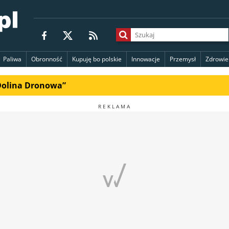
Paliwa
Obronność
Kupuję bo polskie
Innowacje
Przemysł
Zdrowie
„Dolina Dronowa”