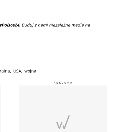
wPolsce24
. Buduj z nami niezależne media na
raina
USA
wojna