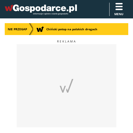
MENU
NIE PRZEGAP
Chiński potop na polskich drogach