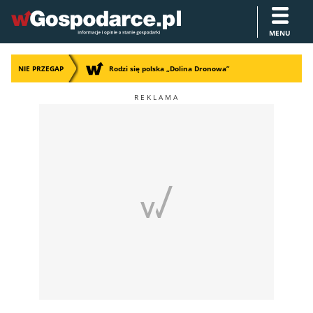
MENU
NIE PRZEGAP
Rodzi się polska „Dolina Dronowa”