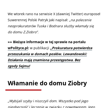
We wtorek rano na serwisie X (dawniej Twitter) europoseł
Suwerennej Polski Patryk Jaki napisał:
„na polecenie
neoprokuratorów Tuska i Bodnara służby włamały się
do domu Z.Ziobro”
.
»» Bieżące informacje w tej sprawie na portalu
wPolityce.pl
:
w publikacji
„Prokuratura potwierdza
przeszukania w domach posłów. Lewandowski:
Działania mają znamiona przestępstwa. Bez
zgody Sejmu!
Włamanie do domu Ziobry
„Wybijali szyby i niszczyli dom. Wszystko pod jego
nieobecność i leczenie w związku z nowotworem. Jego