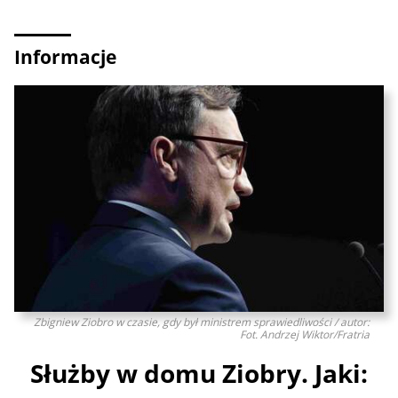
Informacje
Zbigniew Ziobro w czasie, gdy był ministrem sprawiedliwości / autor:
Fot. Andrzej Wiktor/Fratria
Służby w domu Ziobry. Jaki: