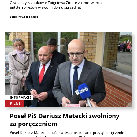
Czarzasty zaatakował Zbigniewa Ziobrę za interwencję
antyterrorystów w swoim domu sprzed lat
Zespół wGospodarce
INFORMACJE
PILNE
Poseł PiS Dariusz Matecki zwolniony
za poręczeniem
Poseł Dariusz Matecki opuścił areszt; prokurator przyjął poręczenie