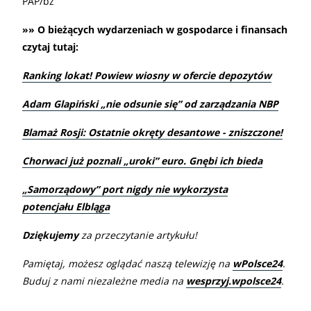
PAP/bz
»» O bieżących wydarzeniach w gospodarce i finansach
czytaj tutaj:
Ranking lokat! Powiew wiosny w ofercie depozytów
Adam Glapiński „nie odsunie się” od zarządzania NBP
Blamaż Rosji: Ostatnie okręty desantowe - zniszczone!
Chorwaci już poznali „uroki” euro. Gnębi ich bieda
„Samorządowy” port nigdy nie wykorzysta
potencjału Elbląga
Dziękujemy
za przeczytanie artykułu!
Pamiętaj, możesz oglądać naszą telewizję na
wPolsce24
.
Buduj z nami niezależne media na
wesprzyj.wpolsce24
.