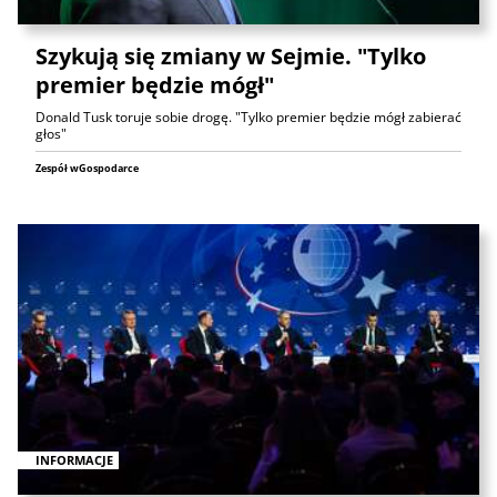
Szykują się zmiany w Sejmie. "Tylko
premier będzie mógł"
Donald Tusk toruje sobie drogę. "Tylko premier będzie mógł zabierać
głos"
Zespół wGospodarce
INFORMACJE