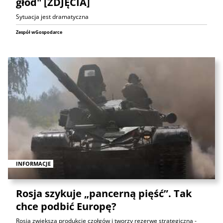
głód" [ZDJĘCIA]
Sytuacja jest dramatyczna
Zespół wGospodarce
INFORMACJE
Rosja szykuje „pancerną pięść”. Tak
chce podbić Europę?
Rosja zwiększa produkcję czołgów i tworzy rezerwę strategiczną -