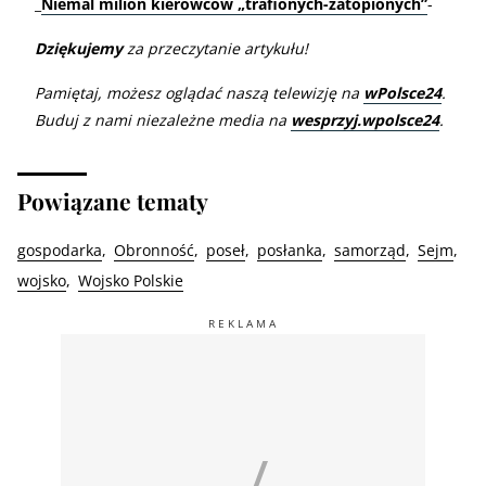
_
Niemal milion kierowców „trafionych-zatopionych”
-
Dziękujemy
za przeczytanie artykułu!
Pamiętaj, możesz oglądać naszą telewizję na
wPolsce24
.
Buduj z nami niezależne media na
wesprzyj.wpolsce24
.
Powiązane tematy
gospodarka
Obronność
poseł
posłanka
samorząd
Sejm
wojsko
Wojsko Polskie