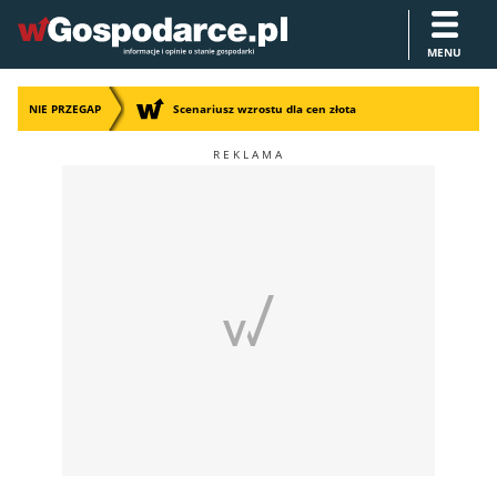
MENU
NIE PRZEGAP
Scenariusz wzrostu dla cen złota