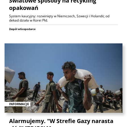
Światowe sposoby na recykling
opakowań
System kaucyjny: rozwinięty w Niemczech, Szwecji i Holandii; od
dekad działa w Korei Płd.
Zespół wGospodarce
INFORMACJE
Alarmujemy. "W Strefie Gazy narasta