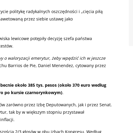
cie politykę radykalnych oszczędności i „cięcia piłą
zawetowaną przez siebie ustawę jako
iska lewicowe potępiły decyzję szefa państwa
testów.
 o waloryzacji emerytur, żeby wpędzić ich w jeszcze
uchu Barrios de Pie, Daniel Menendez, cytowany przez
becnie około 385 tys. pesos (około 370 euro według
uro po kursie czarnorynkowym)
.
sów zarówno przez Izbę Deputowanych, jak i przez Senat.
tur, tak by w większym stopniu przystawał
nflacji.
szością 2/3 głosów w obu izbach Kongresu. Według