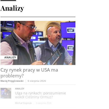
Analizy
ANALIZY
Czy rynek pracy w USA ma
problemy?
6 sierpnia 2026
Maciej Przygórzewski
ANALIZY
Ulga na rynkach: porozumienie
wokół Cieśniny Ormuz?
Michał Stajniak
6 sierpnia 2026