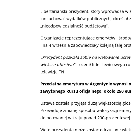
Libertariański prezydent, który wprowadza w ży
łańcuchową” wydatków publicznych, określał 
„nieodpowiedzialność budżetową”.
Organizacje reprezentujące emerytów i środow
i na 4 września zapowiedziały kolejną falę pro
„
Prezydent pozwala sobie na wetowanie ustawy
większe ubóstwo”
– ocenił lider lewicowego r
telewizję TN.
Przeciętna emerytura w Argentynie wynosi o
zawyżonego kursu oficjalnego; około 250 e
Ustawa została przyjęta dużą większością gło
Przewiduje zmianę sposobu waloryzacji emery
do notowanej w kraju ponad 200-procentowej i
Weto prezydenta może zostać odrzucone więk