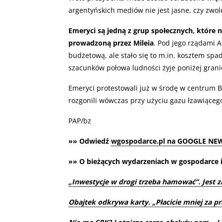
argentyńskich mediów nie jest jasne, czy zwol
Emeryci są jedną z grup społecznych, które n
prowadzoną przez Mileia
. Pod jego rządami
budżetową, ale stało się to m.in. kosztem spa
szacunków połowa ludności żyje poniżej grani
Emeryci protestowali już w środę w centrum 
rozgonili wówczas przy użyciu gazu łzawiącego 
PAP/bz
»» Odwiedź
wgospodarce.pl na GOOGLE NE
»» O bieżących wydarzeniach w gospodarce i 
„
Inwestycje w drogi trzeba hamować”. Jest 
Obajtek odkrywa karty. „Płacicie mniej za pr