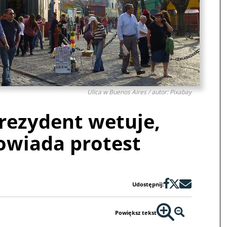
Ulica w Buenos Aires / autor: Pixabay
rezydent wetuje,
owiada protest
Udostępnij:
Powiększ tekst