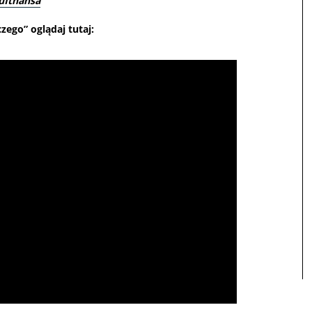
ufthansa
go” oglądaj tutaj: