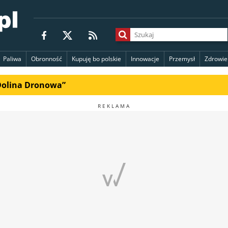
Paliwa
Obronność
Kupuję bo polskie
Innowacje
Przemysł
Zdrowie
„Dolina Dronowa”