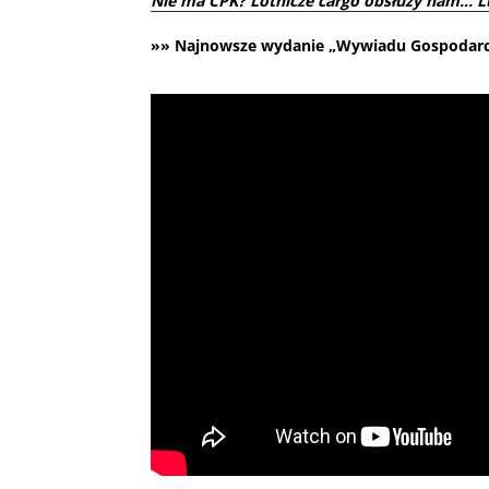
Nie ma CPK? Lotnicze cargo obsłuży nam… L
»» Najnowsze wydanie „Wywiadu Gospodarcze