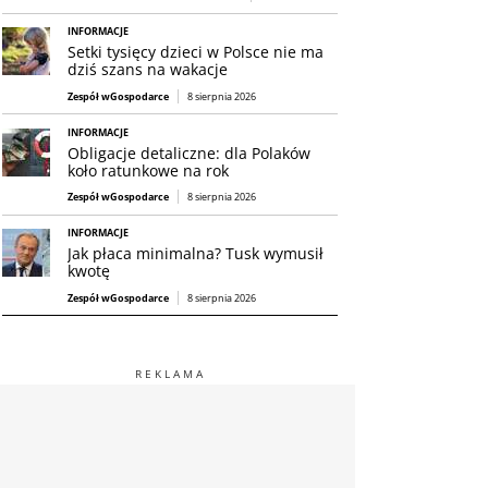
INFORMACJE
Setki tysięcy dzieci w Polsce nie ma
dziś szans na wakacje
Zespół wGospodarce
8 sierpnia 2026
INFORMACJE
Obligacje detaliczne: dla Polaków
koło ratunkowe na rok
Zespół wGospodarce
8 sierpnia 2026
INFORMACJE
Jak płaca minimalna? Tusk wymusił
kwotę
Zespół wGospodarce
8 sierpnia 2026