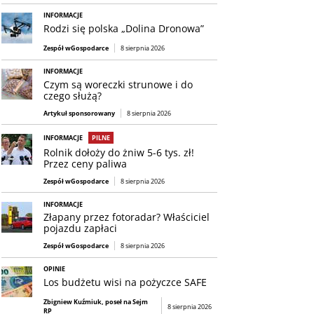
INFORMACJE
Rodzi się polska „Dolina Dronowa”
Zespół wGospodarce
8 sierpnia 2026
INFORMACJE
Czym są woreczki strunowe i do
czego służą?
Artykuł sponsorowany
8 sierpnia 2026
INFORMACJE
PILNE
Rolnik dołoży do żniw 5-6 tys. zł!
Przez ceny paliwa
Zespół wGospodarce
8 sierpnia 2026
INFORMACJE
Złapany przez fotoradar? Właściciel
pojazdu zapłaci
Zespół wGospodarce
8 sierpnia 2026
OPINIE
Los budżetu wisi na pożyczce SAFE
Zbigniew Kuźmiuk, poseł na Sejm
8 sierpnia 2026
RP