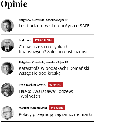
Opinie
Zbigniew Kuźmiuk, poseł na Sejm RP
Los budżetu wisi na pożyczce SAFE
Eryk Łon
TYLKO U NAS
Co nas czeka na rynkach
finansowych? Zalecana ostrożność
Zbigniew Kuźmiuk, poseł na Sejm RP
Katastrofa w podatkach! Domański
wszędzie pod kreską
Prof. Dariusz Gawin
WYWIAD
Hasło: „Warszawa”, odzew:
„Wolność”!
Mariusz Staniszewski
WYWIAD
Polacy przejmują zagraniczne marki