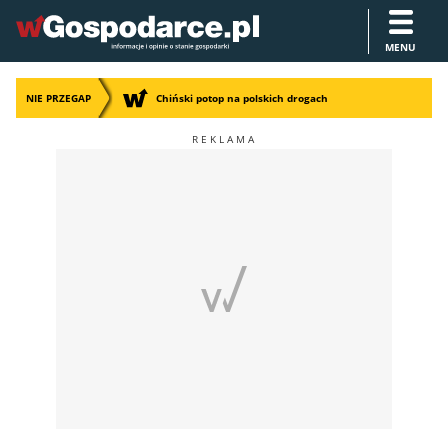
MENU
NIE PRZEGAP
Chiński potop na polskich drogach