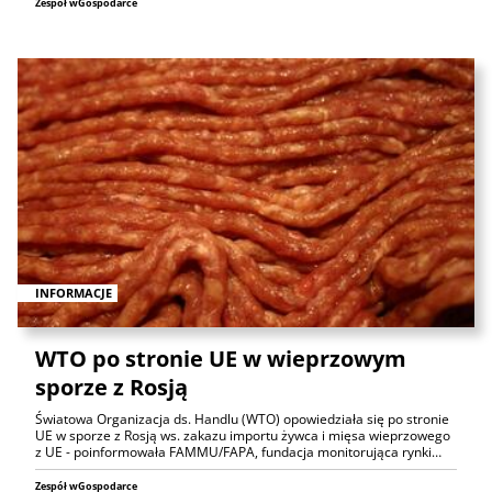
Zespół wGospodarce
INFORMACJE
WTO po stronie UE w wieprzowym
sporze z Rosją
Światowa Organizacja ds. Handlu (WTO) opowiedziała się po stronie
UE w sporze z Rosją ws. zakazu importu żywca i mięsa wieprzowego
z UE - poinformowała FAMMU/FAPA, fundacja monitorująca rynki…
Zespół wGospodarce