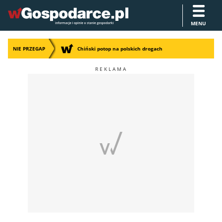
MENU
NIE PRZEGAP
Chiński potop na polskich drogach