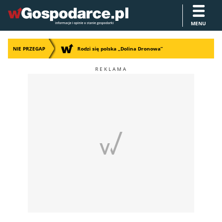
MENU
NIE PRZEGAP
Rodzi się polska „Dolina Dronowa”