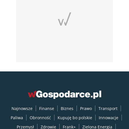
Najnowsze
Finanse
Biznes
Prawo
Transport
Paliwa
Obronność
Kupuję bo polskie
Innowacje
Przemysł
Zdrowie
Frank+
Zielona Energia