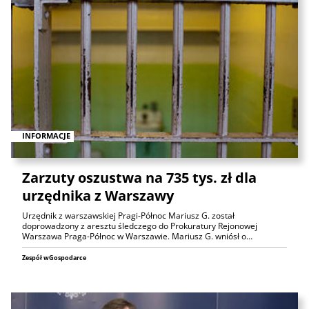
INFORMACJE
Zarzuty oszustwa na 735 tys. zł dla
urzędnika z Warszawy
Urzędnik z warszawskiej Pragi-Północ Mariusz G. został
doprowadzony z aresztu śledczego do Prokuratury Rejonowej
Warszawa Praga-Północ w Warszawie. Mariusz G. wniósł o…
Zespół wGospodarce