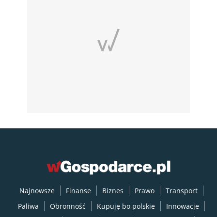
Najnowsze
Finanse
Biznes
Prawo
Transport
Paliwa
Obronność
Kupuję bo polskie
Innowacje