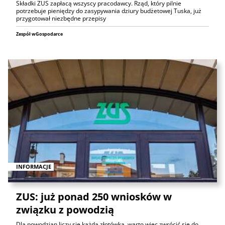
Składki ZUS zapłacą wszyscy pracodawcy. Rząd, który pilnie
potrzebuje pieniędzy do zasypywania dziury budżetowej Tuska, już
przygotował niezbędne przepisy
Zespół wGospodarce
INFORMACJE
ZUS: już ponad 250 wniosków w
związku z powodzią
Dla powodzian liczy się każda złotówka, warto więc zwrócić się do