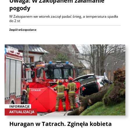
Uwaga: W Zakopanem załamanie
pogody
W Zakopanem we wtorek zaczął padać śnieg, a temperatura spadła
do 2 st
Zespół wGospodarce
INFORMACJE
AKTUALIZACJA
Huragan w Tatrach. Zginęła kobieta