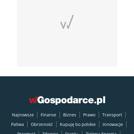
Najnowsze
Finanse
Biznes
Prawo
Transport
Paliwa
Obronność
Kupuję bo polskie
Innowacje
Przemysł
Zdrowie
Frank+
Zielona Energia