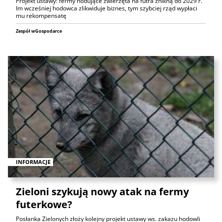
Projekt ustawy: fermy hodujące zwierzęta na futra znikną do 2029 r.
Im wcześniej hodowca zlikwiduje biznes, tym szybciej rząd wypłaci
mu rekompensatę
Zespół wGospodarce
INFORMACJE
Zieloni szykują nowy atak na fermy
futerkowe?
Posłanka Zielonych złoży kolejny projekt ustawy ws. zakazu hodowli