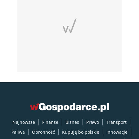
Najnowsze
Finanse
Biznes
Prawo
Transport
Paliwa
Obronność
Kupuję bo polskie
Innowacje