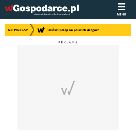
MENU
NIE PRZEGAP
Chiński potop na polskich drogach