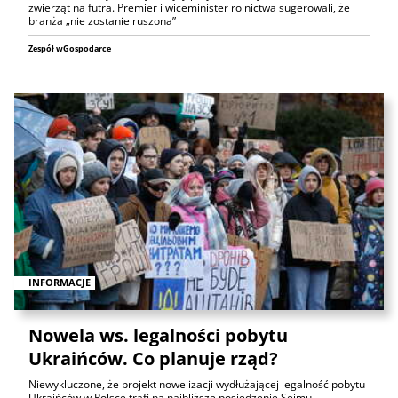
zwierząt na futra. Premier i wiceminister rolnictwa sugerowali, że
branża „nie zostanie ruszona”
Zespół wGospodarce
INFORMACJE
Nowela ws. legalności pobytu
Ukraińców. Co planuje rząd?
Niewykluczone, że projekt nowelizacji wydłużającej legalność pobytu
Ukraińców w Polsce trafi na najbliższe posiedzenie Sejmu -