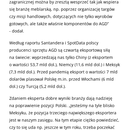
zagranicznej można by zresztą wesprzeć tak jak wspiera
się branżę meblarską, np. poprzez organizację targów
czy misji handlowych, dotyczących nie tylko wyrobów
gotowych, ale także właśnie komponentów do AGD”
- dodał.
Według raportu Santandera i SpotData polscy
producenci sprzętu AGD są czwartą eksportową siłą
na świecie: wyprzedzają nas tylko Chiny (z eksportem
o wartości 53,7 mld dol.), Niemcy (11,6 mld dol.) i Meksyk
(7,3 mld dol.). Przed pandemią eksport o wartości 7 mld
dolarów plasował Polskę m.in. przed Włochami (6 mld
dol.) czy Turcją (5,2 mld dol.).
Zdaniem eksperta dobre wyniki branży dają nadzieję
na poprawienie pozycji Polski. „Jesteśmy na tyle blisko
Meksyku, że pozycja trzeciego największego eksportera
jest w naszym zasięgu. Na tym etapie ciężko powiedzieć,
czy to się uda np. jeszcze w tym roku, trzeba poczekać