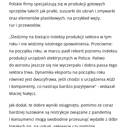
Polskie firmy specjalizują się w produkcji gotowych
sprzętów takich jak pralki, suszarki do ubrań i zmywarki
oraz elementów plastikowych, na przykład węży,
rur i przewodów.
„
Śledzimy na bieżąco indeksy produkcji sektora w tym
roku i nie widzimy istotnego spowolnienia. Przeciwnie:
na początku roku, w marcu padł rekord poziomu indeksu
produkcji urządzeń elektrycznych w Polsce. Paliwo
do wzrostu jeszcze się nie wyczerpało i dobra passa tego
sektora trwa. Dynamika eksportu na początku roku
również jest dwucyfrowa, jeśli chodzi o urządzenia AGD
i komponenty, co nastraja bardzo pozytywnie” - wskazał
Maciej Nałęcz.
Jak dodał, te dobre wyniki osiągnięto, pomimo że coraz
bardziej luzowane są restrykcje związane z pandemią
i konsumenci mogą swobodnie przesunąć wydatki z dóbr
trwałych np. na usługi, rekreację czy podróże.