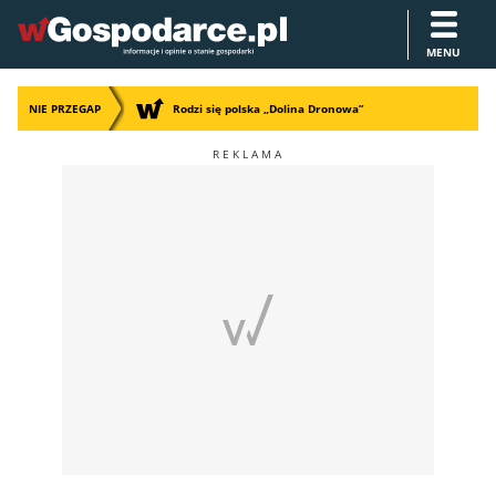
MENU
NIE PRZEGAP
Rodzi się polska „Dolina Dronowa”