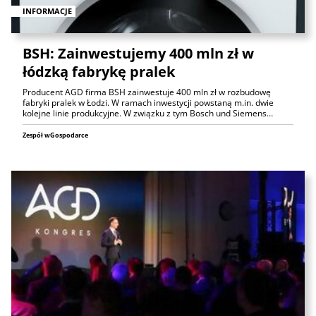
INFORMACJE
BSH: Zainwestujemy 400 mln zł w
łódzką fabrykę pralek
Producent AGD firma BSH zainwestuje 400 mln zł w rozbudowę
fabryki pralek w Łodzi. W ramach inwestycji powstaną m.in. dwie
kolejne linie produkcyjne. W związku z tym Bosch und Siemens…
Zespół wGospodarce