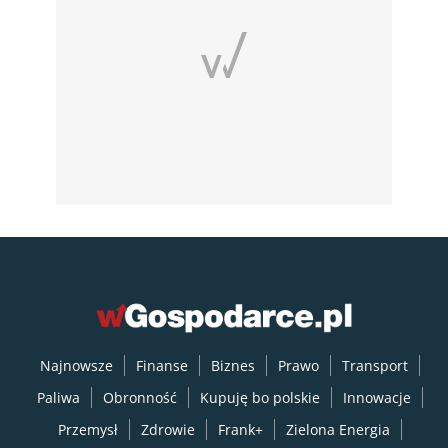
Najnowsze
Finanse
Biznes
Prawo
Transport
Paliwa
Obronność
Kupuję bo polskie
Innowacje
Przemysł
Zdrowie
Frank+
Zielona Energia