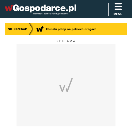
MENU
NIE PRZEGAP
Chiński potop na polskich drogach