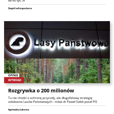
do 60 tys. zł
Zespół wGospodarce
OPINIE
WYWIAD
Rozgrywka o 200 milionów
Tu nie chodzi o ochronę przyrody, ale długofalową strategię
osłabiania Lasów Państwowych - mówi dr Paweł Sałek poseł PiS
Agnieszka Łakoma