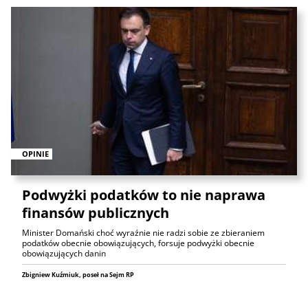
OPINIE
Podwyżki podatków to nie naprawa
finansów publicznych
Minister Domański choć wyraźnie nie radzi sobie ze zbieraniem
podatków obecnie obowiązujących, forsuje podwyżki obecnie
obowiązujących danin
Zbigniew Kuźmiuk, poseł na Sejm RP