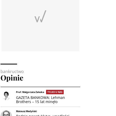
bankructwo
Opinie
Prof. Małgorzata Zaleska
TYLKO U NAS
GAZETA BANKOWA: Lehman
Brothers – 15 lat minęło
Mateusz Medyński