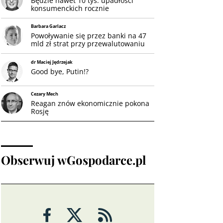
Będzie nawet 10 tys. upadłości
konsumenckich rocznie
Barbara Garlacz
Powoływanie się przez banki na 47
mld zł strat przy przewalutowaniu
kredytów CHF jest nadużyciem
dr Maciej Jędrzejak
Good bye, Putin!?
Cezary Mech
Reagan znów ekonomicznie pokona
Rosję
Obserwuj wGospodarce.pl