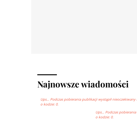
Najnowsze wiadomości
Ups… Podczas pobierania publikacji wystąpił nieoczekiwany 
o kodzie: 0.
Ups… Podczas pobierania p
o kodzie: 0.