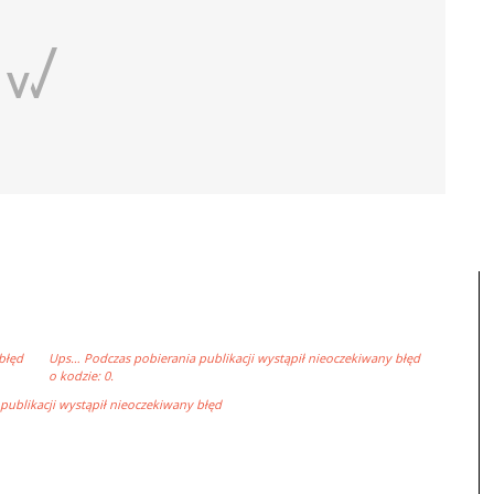
błęd
Ups… Podczas pobierania publikacji wystąpił nieoczekiwany błęd
o kodzie: 0.
ublikacji wystąpił nieoczekiwany błęd