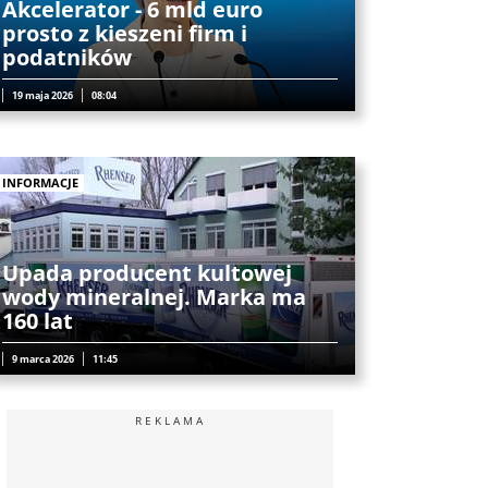
Akcelerator - 6 mld euro
prosto z kieszeni firm i
podatników
19 maja 2026
08:04
INFORMACJE
Upada producent kultowej
wody mineralnej. Marka ma
160 lat
9 marca 2026
11:45
REKLAMA