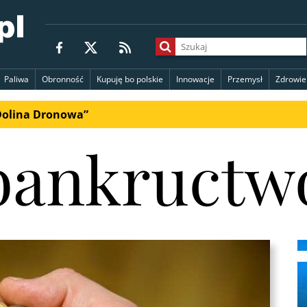
Paliwa
Obronność
Kupuję bo polskie
Innowacje
Przemysł
Zdrowie
„Dolina Dronowa”
bankructw