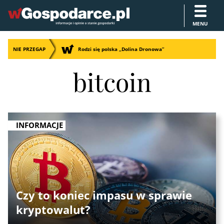
MENU
NIE PRZEGAP
Rodzi się polska „Dolina Dronowa”
bitcoin
INFORMACJE
Czy to koniec impasu w sprawie
kryptowalut?