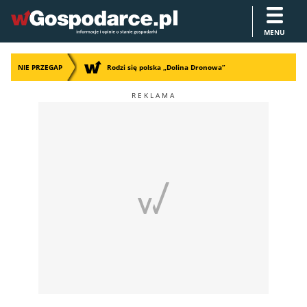
MENU
NIE PRZEGAP
Rodzi się polska „Dolina Dronowa”