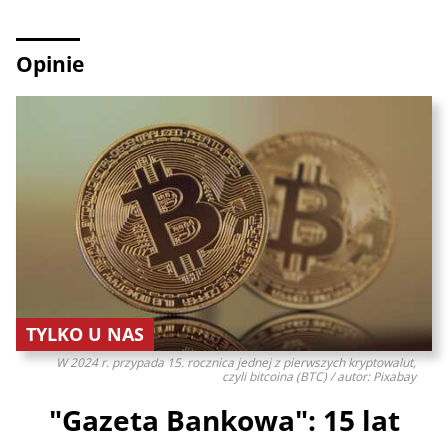
Opinie
TYLKO U NAS
W 2024 r. przypada 15. rocznica jednej z pierwszych kryptowalut,
czyli bitcoina (BTC) / autor: Pixabay
"Gazeta Bankowa": 15 lat