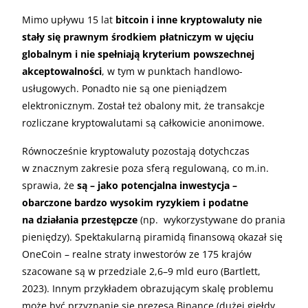
Mimo upływu 15 lat
bitcoin i inne kryptowaluty nie
stały się prawnym środkiem płatniczym w ujęciu
globalnym i nie spełniają kryterium powszechnej
akceptowalności
, w tym w punktach handlowo-
usługowych. Ponadto nie są one pieniądzem
elektronicznym. Został też obalony mit, że transakcje
rozliczane kryptowalutami są całkowicie anonimowe.
Równocześnie kryptowaluty pozostają dotychczas
w znacznym zakresie poza sferą regulowaną, co m.in.
sprawia, że
są – jako potencjalna inwestycja –
obarczone bardzo wysokim ryzykiem i podatne
na działania przestępcze
(np. wykorzystywane do prania
pieniędzy). Spektakularną piramidą finansową okazał się
OneCoin – realne straty inwestorów ze 175 krajów
szacowane są w przedziale 2,6–9 mld euro (Bartlett,
2023). Innym przykładem obrazującym skalę problemu
może być przyznanie się prezesa Binance (dużej giełdy