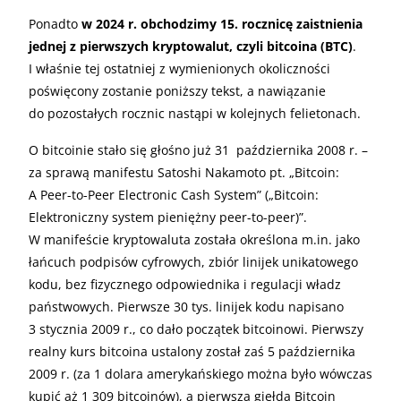
Ponadto
w 2024 r. obchodzimy 15. rocznicę zaistnienia
jednej z pierwszych kryptowalut, czyli bitcoina (BTC)
.
I właśnie tej ostatniej z wymienionych okoliczności
poświęcony zostanie poniższy tekst, a nawiązanie
do pozostałych rocznic nastąpi w kolejnych felietonach.
O bitcoinie stało się głośno już 31 października 2008 r. –
za sprawą manifestu Satoshi Nakamoto pt. „Bitcoin:
A Peer-to-Peer Electronic Cash System” („Bitcoin:
Elektroniczny system pieniężny peer-to-peer)”.
W manifeście kryptowaluta została określona m.in. jako
łańcuch podpisów cyfrowych, zbiór linijek unikatowego
kodu, bez fizycznego odpowiednika i regulacji władz
państwowych. Pierwsze 30 tys. linijek kodu napisano
3 stycznia 2009 r., co dało początek bitcoinowi. Pierwszy
realny kurs bitcoina ustalony został zaś 5 października
2009 r. (za 1 dolara amerykańskiego można było wówczas
kupić aż 1 309 bitcoinów), a pierwsza giełda Bitcoin