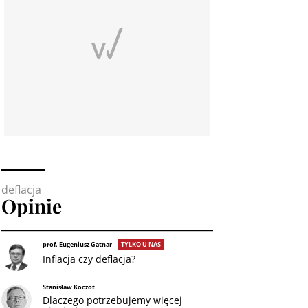
deflacja
Opinie
prof. Eugeniusz Gatnar
TYLKO U NAS
Inflacja czy deflacja?
Stanisław Koczot
Dlaczego potrzebujemy więcej