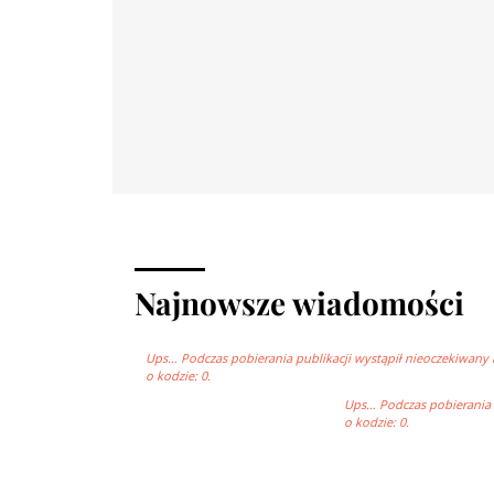
Najnowsze wiadomości
Ups… Podczas pobierania publikacji wystąpił nieoczekiwany 
o kodzie: 0.
Ups… Podczas pobierania p
o kodzie: 0.