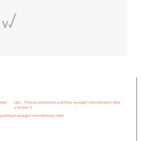
błęd
Ups… Podczas pobierania publikacji wystąpił nieoczekiwany błęd
o kodzie: 0.
ublikacji wystąpił nieoczekiwany błęd