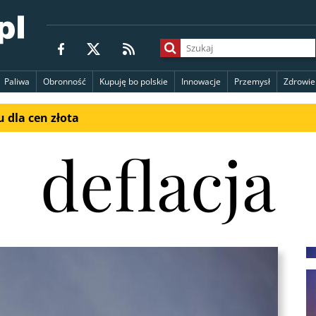
Paliwa
Obronność
Kupuję bo polskie
Innowacje
Przemysł
Zdrowie
 dla cen złota
deflacja