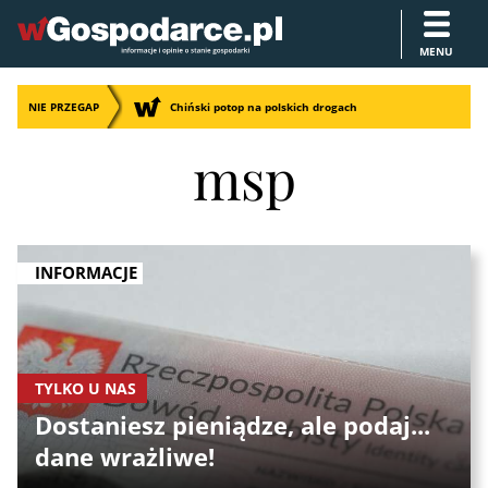
MENU
NIE PRZEGAP
Chiński potop na polskich drogach
msp
INFORMACJE
TYLKO U NAS
Dostaniesz pieniądze, ale podaj...
dane wrażliwe!