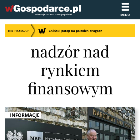
MENU
NIE PRZEGAP
Chiński potop na polskich drogach
nadzór nad
rynkiem
finansowym
INFORMACJE