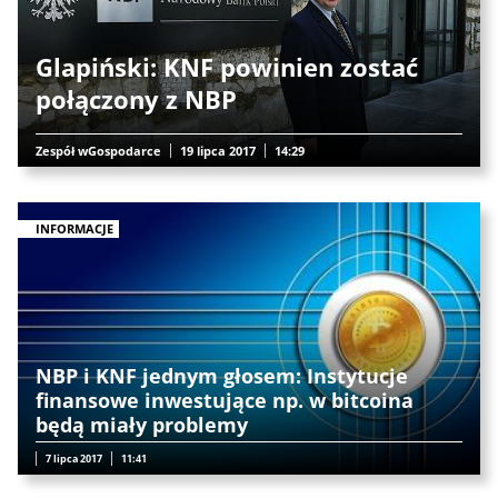
Glapiński: KNF powinien zostać
połączony z NBP
Zespół wGospodarce
19 lipca 2017
14:29
INFORMACJE
NBP i KNF jednym głosem: Instytucje
finansowe inwestujące np. w bitcoina
będą miały problemy
7 lipca 2017
11:41