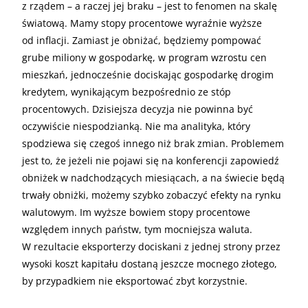
z rządem – a raczej jej braku – jest to fenomen na skalę
światową. Mamy stopy procentowe wyraźnie wyższe
od inflacji. Zamiast je obniżać, będziemy pompować
grube miliony w gospodarkę, w program wzrostu cen
mieszkań, jednocześnie dociskając gospodarkę drogim
kredytem, wynikającym bezpośrednio ze stóp
procentowych. Dzisiejsza decyzja nie powinna być
oczywiście niespodzianką. Nie ma analityka, który
spodziewa się czegoś innego niż brak zmian. Problemem
jest to, że jeżeli nie pojawi się na konferencji zapowiedź
obniżek w nadchodzących miesiącach, a na świecie będą
trwały obniżki, możemy szybko zobaczyć efekty na rynku
walutowym. Im wyższe bowiem stopy procentowe
względem innych państw, tym mocniejsza waluta.
W rezultacie eksporterzy dociskani z jednej strony przez
wysoki koszt kapitału dostaną jeszcze mocnego złotego,
by przypadkiem nie eksportować zbyt korzystnie.