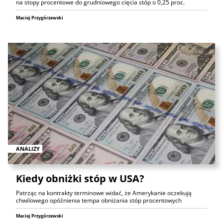
na stopy procentowe do grudniowego cięcia stóp o 0,25 proc.
Maciej Przygórzewski
ANALIZY
Kiedy obniżki stóp w USA?
Patrząc na kontrakty terminowe widać, że Amerykanie oczekują
chwilowego opóźnienia tempa obniżania stóp procentowych
Maciej Przygórzewski