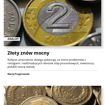
ANALIZY
Złoty znów mocny
Kolejne umocnienia złotego pokazują, że mimo problemów z
ratingiem i nadchodzących obniżek stóp procentowych, inwestorzy
polubili naszą walutę
Maciej Przygórzewski