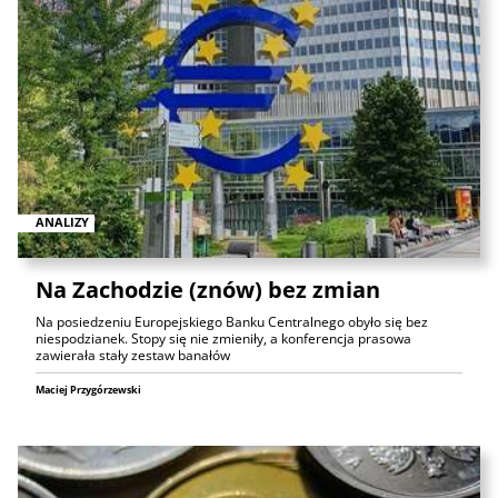
ANALIZY
Na Zachodzie (znów) bez zmian
Na posiedzeniu Europejskiego Banku Centralnego obyło się bez
niespodzianek. Stopy się nie zmieniły, a konferencja prasowa
zawierała stały zestaw banałów
Maciej Przygórzewski