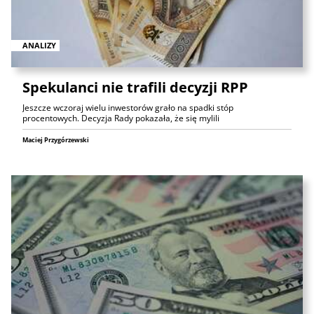
ANALIZY
Spekulanci nie trafili decyzji RPP
Jeszcze wczoraj wielu inwestorów grało na spadki stóp
procentowych. Decyzja Rady pokazała, że się mylili
Maciej Przygórzewski