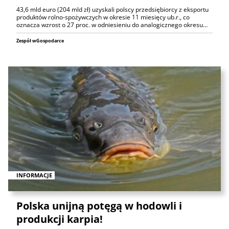
43,6 mld euro (204 mld zł) uzyskali polscy przedsiębiorcy z eksportu
produktów rolno-spożywczych w okresie 11 miesięcy ub.r., co
oznacza wzrost o 27 proc. w odniesieniu do analogicznego okresu…
Zespół wGospodarce
INFORMACJE
Polska unijną potęgą w hodowli i
produkcji karpia!