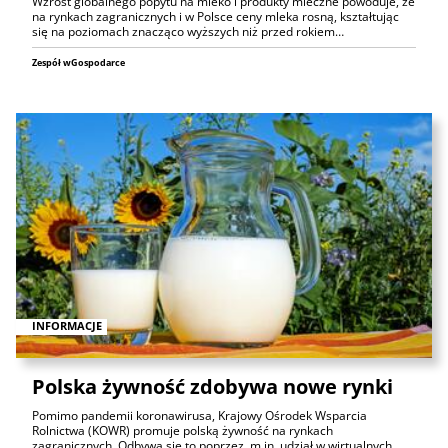
Wzrost globalnego popytu na mleko i produkty mleczne powoduje, że
na rynkach zagranicznych i w Polsce ceny mleka rosną, kształtując
się na poziomach znacząco wyższych niż przed rokiem…
Zespół wGospodarce
INFORMACJE
Polska żywność zdobywa nowe rynki
Pomimo pandemii koronawirusa, Krajowy Ośrodek Wsparcia
Rolnictwa (KOWR) promuje polską żywność na rynkach
zagranicznych. Odbywa się to poprzez, m.in. udział w wirtualnych…