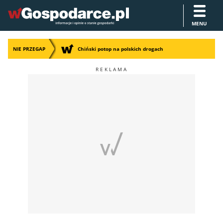
MENU
NIE PRZEGAP
Chiński potop na polskich drogach