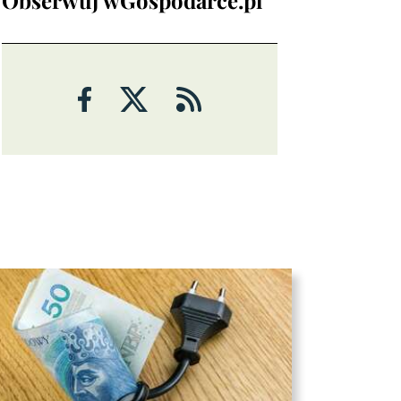
Analizy
ANALIZY
Czy rynek pracy w USA ma
problemy?
6 sierpnia 2026
Maciej Przygórzewski
ANALIZY
Ulga na rynkach: porozumienie
wokół Cieśniny Ormuz?
Michał Stajniak
6 sierpnia 2026
ANALIZY