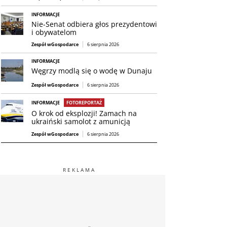
INFORMACJE
Nie-Senat odbiera głos prezydentowi
i obywatelom
Zespół wGospodarce
6 sierpnia 2026
INFORMACJE
Węgrzy modlą się o wodę w Dunaju
Zespół wGospodarce
6 sierpnia 2026
INFORMACJE
FOTOREPORTAŻ
O krok od eksplozji! Zamach na
ukraiński samolot z amunicją
Zespół wGospodarce
6 sierpnia 2026