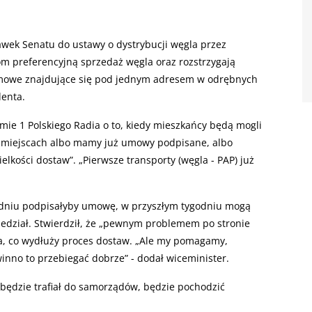
awek Senatu do ustawy o dystrybucji węgla przez
m preferencyjną sprzedaż węgla oraz rozstrzygają
mowe znajdujące się pod jednym adresem w odrębnych
denta.
ie 1 Polskiego Radia o to, kiedy mieszkańcy będą mogli
u miejscach albo mamy już umowy podpisane, albo
lkości dostaw”. „Pierwsze transporty (węgla - PAP) już
godniu podpisałyby umowę, w przyszłym tygodniu mogą
iedział. Stwierdził, że „pewnym problemem po stronie
, co wydłuży proces dostaw. „Ale my pomagamy,
nno to przebiegać dobrze” - dodał wiceminister.
 będzie trafiał do samorządów, będzie pochodzić