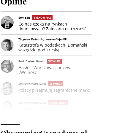
Opinie
Eryk Łon
TYLKO U NAS
Co nas czeka na rynkach
finansowych? Zalecana ostrożność
Zbigniew Kuźmiuk, poseł na Sejm RP
Katastrofa w podatkach! Domański
wszędzie pod kreską
Prof. Dariusz Gawin
WYWIAD
Hasło: „Warszawa”, odzew:
„Wolność”!
Mariusz Staniszewski
WYWIAD
Polacy przejmują zagraniczne marki
Mariusz Staniszewski
KOMENTARZ
Niemcy bankrutują i uciekają
Obserwuj wGospodarce.pl