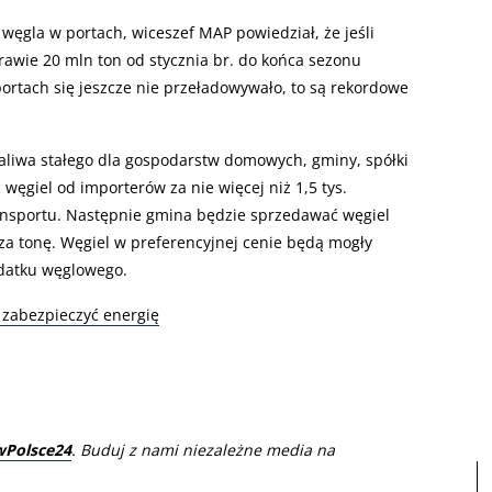
ęgla w portach, wiceszef MAP powiedział, że jeśli
rawie 20 mln ton od stycznia br. do końca sezonu
rtach się jeszcze nie przeładowywało, to są rekordowe
aliwa stałego dla gospodarstw domowych, gminy, spółki
ęgiel od importerów za nie więcej niż 1,5 tys.
ransportu. Następnie gmina będzie sprzedawać węgiel
 za tonę. Węgiel w preferencyjnej cenie będą mogły
datku węglowego.
 zabezpieczyć energię
wPolsce24
. Buduj z nami niezależne media na