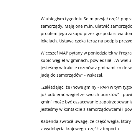
W ubiegłym tygodniu Sejm przyjął część popr
samorządy. Mają one m.in. ułatwić samorządo
problem jego zakupu przez gospodarstwa do
lokalach. Ustawa czeka teraz na podpis prezy
Wiceszef MAP pytany w poniedziałek w Program
kupić węgiel w gminach, powiedział: „W wiel
jesteśmy w trakcie rozmów z gminami co do wie
jadą do samorządów” - wskazał.
„
Zakładając, że (nowe gminy - PAP) w tym ty
już odbierać węgiel ze swoich punktów” - pow
gmin” może być oszacowanie zapotrzebowania
jesteśmy w kontakcie z samorządowcami i powi
Rabenda zwrócił uwagę, że część węgla, który
z wydobycia krajowego, część z importu.