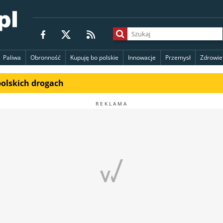
Paliwa
Obronność
Kupuję bo polskie
Innowacje
Przemysł
Zdrowie
polskich drogach