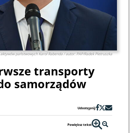
 aktywów państwowych Karol Rabenda / autor: PAP/Radek Pietruszka
rwsze transporty
 do samorządów
Udostępnij:
Powiększ tekst