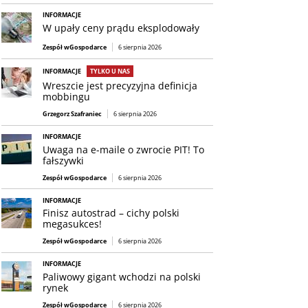
INFORMACJE
W upały ceny prądu eksplodowały
Zespół wGospodarce
6 sierpnia 2026
INFORMACJE
TYLKO U NAS
Wreszcie jest precyzyjna definicja
mobbingu
Grzegorz Szafraniec
6 sierpnia 2026
INFORMACJE
Uwaga na e-maile o zwrocie PIT! To
fałszywki
Zespół wGospodarce
6 sierpnia 2026
INFORMACJE
Finisz autostrad – cichy polski
megasukces!
Zespół wGospodarce
6 sierpnia 2026
INFORMACJE
Paliwowy gigant wchodzi na polski
rynek
Zespół wGospodarce
6 sierpnia 2026