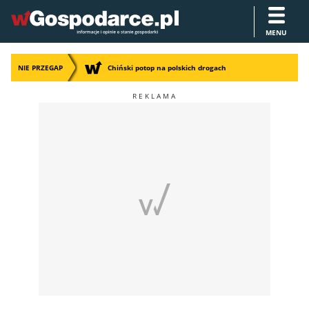
MENU
NIE PRZEGAP
Chiński potop na polskich drogach