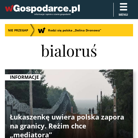
MENU
NIE PRZEGAP
Rodzi się polska „Dolina Dronowa”
bialoruś
INFORMACJE
Łukaszenkę uwiera polska zapora
na granicy. Reżim chce
„mediatora”