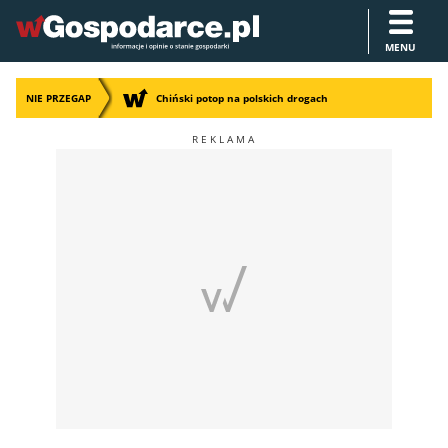
MENU
NIE PRZEGAP
Chiński potop na polskich drogach