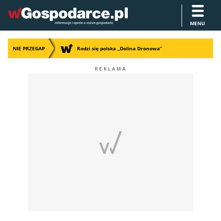
MENU
NIE PRZEGAP
Rodzi się polska „Dolina Dronowa”