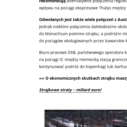
rekomendują
alternatywne połączenia region
wpływu na pociągi ekspresowe Thalys między F
Odwołanych jest także wiele połączeń z Aust
Jednak niektóre połączenia dalekobieżne obsłu
do Monachium pomimo strajku, a podróżni m
do pociągów obsługiwanych przez bawarskie ko
Biuro prasowe DSB, państwowego operatora ko
na pociągi IC między niemiecką stacją granic
kontynuować podróż do Kopenhagi lub Aarhu
»» O ekonomicznych skutkach strajku maszy
Strajkowe straty – miliard euro!