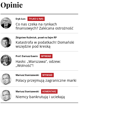
Opinie
Eryk Łon
TYLKO U NAS
Co nas czeka na rynkach
finansowych? Zalecana ostrożność
Zbigniew Kuźmiuk, poseł na Sejm RP
Katastrofa w podatkach! Domański
wszędzie pod kreską
Prof. Dariusz Gawin
WYWIAD
Hasło: „Warszawa”, odzew:
„Wolność”!
Mariusz Staniszewski
WYWIAD
Polacy przejmują zagraniczne marki
Mariusz Staniszewski
KOMENTARZ
Niemcy bankrutują i uciekają