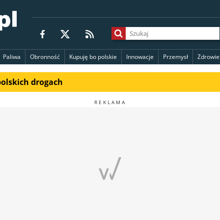
Paliwa
Obronność
Kupuję bo polskie
Innowacje
Przemysł
Zdrowie
polskich drogach