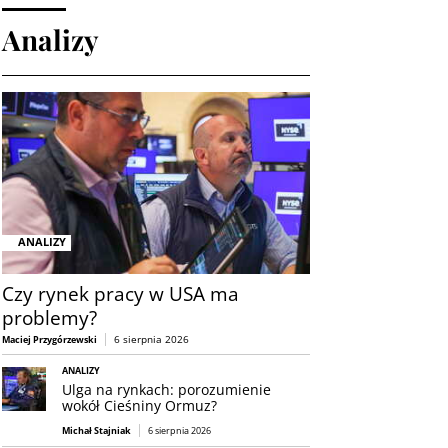
Analizy
ANALIZY
Czy rynek pracy w USA ma
problemy?
6 sierpnia 2026
Maciej Przygórzewski
ANALIZY
Ulga na rynkach: porozumienie
wokół Cieśniny Ormuz?
Michał Stajniak
6 sierpnia 2026