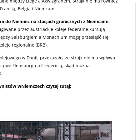
alne między Liege a Akwizgranem. Strajk nie ma również
rancją, Belgią i Niemcami.
rii do Niemiec na stacjach granicznych z Niemcami.
giwane przez austriackie koleje federalne kursują
iędzy Salzburgiem a Monachium mogą przesiąść się
leje regionalne (BRB).
lejowego w Danii, przekazało, że strajk nie ma wpływu
zną we Flensburgu a Fredericią, skąd można
s.
nistów wNiemczech czytaj tutaj: