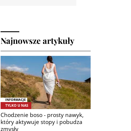
Najnowsze artykuły
INFORMACJE
TYLKO U NAS
Chodzenie boso - prosty nawyk,
który aktywuje stopy i pobudza
zmysły