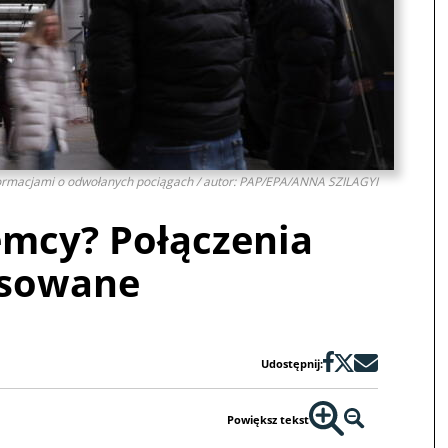
ormacjami o odwołanych pociągach / autor: PAP/EPA/ANNA SZILAGYI
emcy? Połączenia
sowane
Udostępnij:
Powiększ tekst