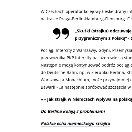
W Czechach operator kolejowy Ceske drahy in
na trasie Praga-Berlin-Hamburg-Flensburg. Ob
„
Skutki (strajku) odczuwają
przygranicznym z Polską” - 
Pociągi Intercity z Warszawy, Gdyni, Przemyśl
przewoźnika PKP Intercity pasażerowie są st
Następnie mogą kontynuować podróż pociągie
do Deutsche Bahn, np. w kierunku Berlina. K
Warszawą a Monachium, może przynajmniej doj
Bawarii - „a następnie spróbować szczęścia w
»» Jak strajk w Niemczech wpływa na polską k
Do Berlina koleją z problemami
Polskie echa niemieckiego strajku