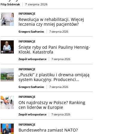
7 sierpnia 2026
Filip Siódmiak
INFORMACJE
Rewolucja w rehabilitacji. Więcej
leczenia czy mniej pacjentów?
Grzegorz Szafraniec
7 sierpnia 2026
INFORMACJE
Śnięte ryby od Pani Pauliny Hennig-
Kloski. Katastrofa
Zespół wGospodarce
7 sierpnia 2026
INFORMACJE
„Puszki” z plastiku i drewna omijają
system kaucyjny. Producenci…
Grzegorz Szafraniec
7 sierpnia 2026
INFORMACJE
ON najdroższy w Polsce? Ranking
cen liderów w Europie
Zespół wGospodarce
7 sierpnia 2026
INFORMACJE
Bundeswehra zamiast NATO?