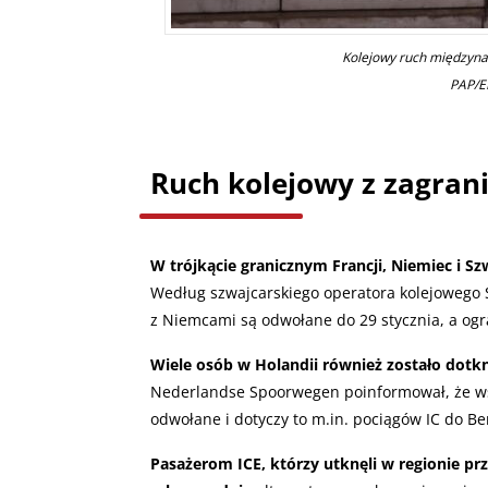
Kolejowy ruch międzyna
PAP/E
Ruch kolejowy z zagran
W trójkącie granicznym Francji, Niemiec i Sz
Według szwajcarskiego operatora kolejowego S
z Niemcami są odwołane do 29 stycznia, a og
Wiele osób w Holandii również zostało dotk
Nederlandse Spoorwegen poinformował, że ws
odwołane i dotyczy to m.in. pociągów IC do Ber
Pasażerom ICE, którzy utknęli w regionie prz