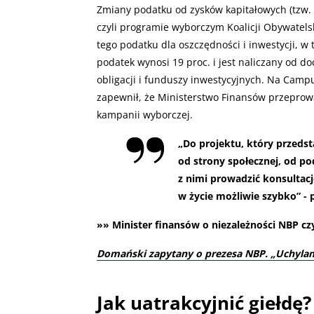
Zmiany podatku od zysków kapitałowych (tzw. p
czyli programie wyborczym Koalicji Obywatels
tego podatku dla oszczędności i inwestycji, w
podatek wynosi 19 proc. i jest naliczany od d
obligacji i funduszy inwestycyjnych. Na Campu
zapewnił, że Ministerstwo Finansów przeprow
kampanii wyborczej.
„
Do projektu, który przeds
od strony społecznej, od p
z nimi prowadzić konsultacj
w życie możliwie szybko” - 
»» Minister finansów o niezależności NBP czy
Domański zapytany o prezesa NBP. „Uchylam
Jak uatrakcyjnić giełdę?