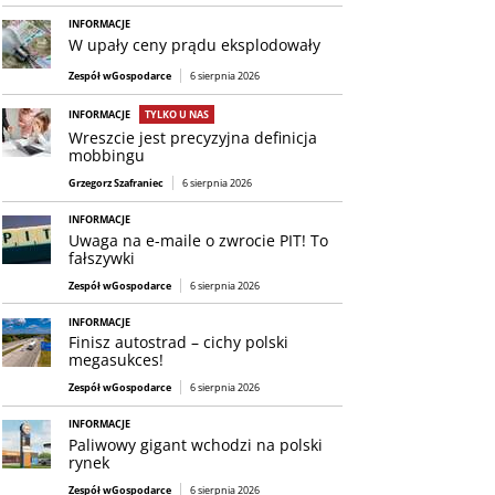
INFORMACJE
W upały ceny prądu eksplodowały
Zespół wGospodarce
6 sierpnia 2026
INFORMACJE
TYLKO U NAS
Wreszcie jest precyzyjna definicja
mobbingu
Grzegorz Szafraniec
6 sierpnia 2026
INFORMACJE
Uwaga na e-maile o zwrocie PIT! To
fałszywki
Zespół wGospodarce
6 sierpnia 2026
INFORMACJE
Finisz autostrad – cichy polski
megasukces!
Zespół wGospodarce
6 sierpnia 2026
INFORMACJE
Paliwowy gigant wchodzi na polski
rynek
Zespół wGospodarce
6 sierpnia 2026