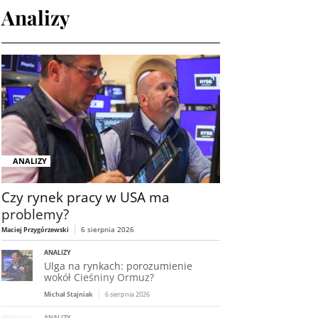
Analizy
ANALIZY
Czy rynek pracy w USA ma
problemy?
6 sierpnia 2026
Maciej Przygórzewski
ANALIZY
Ulga na rynkach: porozumienie
wokół Cieśniny Ormuz?
Michał Stajniak
6 sierpnia 2026
ANALIZY