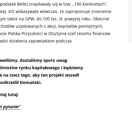
odatek Belki) znajdowały się w tzw. „100 Konkretach”,
kiej. KO wskazywała wówczas, że zaproponuje zniesienie
 tym także na GPW, do 100 tys. zł, powyżej roku. Obecnie
ochodów uzyskiwanych z akcji, kapitałów pieniężnych,
sie Polska Przyszłości w Olsztynie szef resortu finansów
adzi działania zapowiadane podczas
tawiliśmy, dostaliśmy sporo uwag
odmiotów rynku kapitałowego i będziemy
e na rzecz tego, aby ten projekt wszedł
podkreślił Domański.
taj tutaj:
 pytanie”