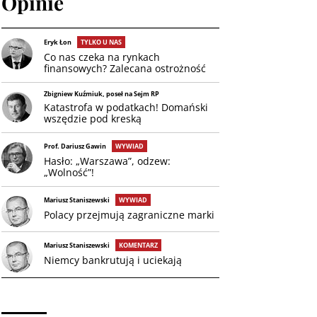
Opinie
Eryk Łon
TYLKO U NAS
Co nas czeka na rynkach
finansowych? Zalecana ostrożność
Zbigniew Kuźmiuk, poseł na Sejm RP
Katastrofa w podatkach! Domański
wszędzie pod kreską
Prof. Dariusz Gawin
WYWIAD
Hasło: „Warszawa”, odzew:
„Wolność”!
Mariusz Staniszewski
WYWIAD
Polacy przejmują zagraniczne marki
Mariusz Staniszewski
KOMENTARZ
Niemcy bankrutują i uciekają