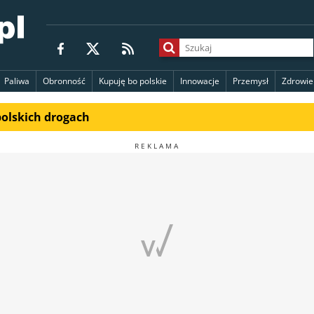
Paliwa
Obronność
Kupuję bo polskie
Innowacje
Przemysł
Zdrowie
polskich drogach