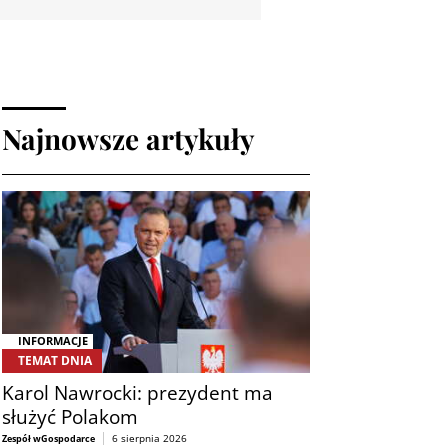
Najnowsze artykuły
INFORMACJE
TEMAT DNIA
Karol Nawrocki: prezydent ma
służyć Polakom
6 sierpnia 2026
Zespół wGospodarce