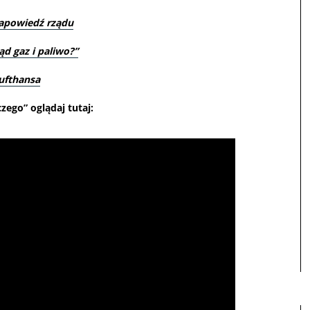
zapowiedź rządu
ąd gaz i paliwo?”
ufthansa
go” oglądaj tutaj: