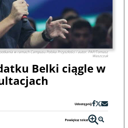
potkania w ramach Campusu Polska Przyszłości / autor: PAP/Tomasz
Waszczuk
atku Belki ciągle w
ultacjach
Udostępnij:
Powiększ tekst