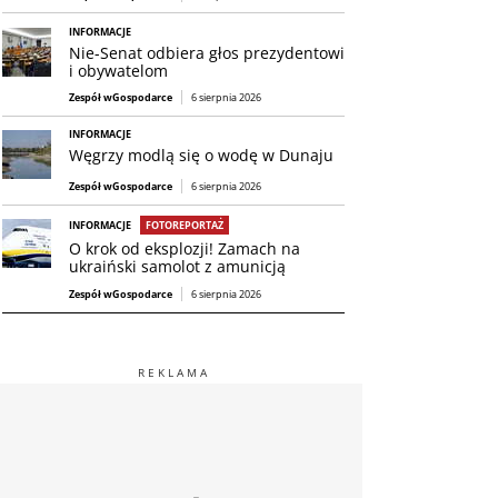
INFORMACJE
Nie-Senat odbiera głos prezydentowi
i obywatelom
Zespół wGospodarce
6 sierpnia 2026
INFORMACJE
Węgrzy modlą się o wodę w Dunaju
Zespół wGospodarce
6 sierpnia 2026
INFORMACJE
FOTOREPORTAŻ
O krok od eksplozji! Zamach na
ukraiński samolot z amunicją
Zespół wGospodarce
6 sierpnia 2026