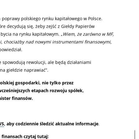
n poprawy polskiego rynku kapitałowego w Polsce.
óre decydują się, żeby zejść z Giełdy Papierów
 bycia na rynku kapitałowym. „
Wiem, że zarówno w MF,
i, chociażby nad nowymi instrumentami finansowymi,
 powiedział.
 spowodują rewolucji, ale będą działaniami
 na giełdzie naprawiać”.
lskiej gospodarki, nie tylko przez
 wcześniejszych etapach rozwoju spółek,
ister finansów.
WS
, aby codziennie śledzić aktualne informacje
.
finansach czytaj tutaj: