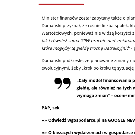
Minister finansów został zapytany także o pla
Domański przyznał, że rośnie liczba spółek, kt
Wartościowych, ponieważ nie widzą korzyści z
jak i również sama GPW pracuje nad zmianam
które mogłyby tę giełdę trochę uatrakcyjnić
” -
Domański podkreślił, że planowane zmiany nie
ewolucyjnymi, żeby „krok po kroku tę sytuację
„
Cały model finansowania po
giełdę, ale również na tych
wymaga zmian” – ocenił min
PAP, sek
»» Odwiedź
wgospodarce.pl na GOOGLE NE
»» O bieżących wydarzeniach w gospodarce i 