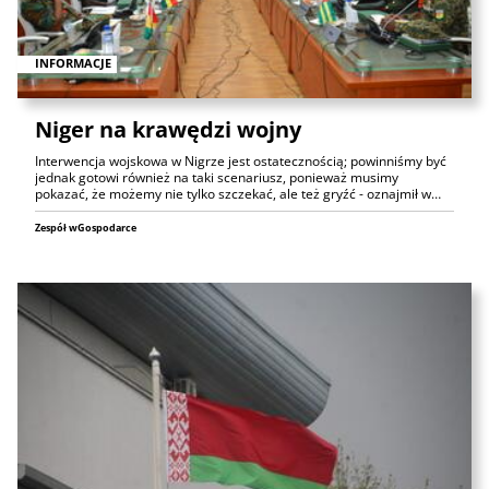
INFORMACJE
Niger na krawędzi wojny
Interwencja wojskowa w Nigrze jest ostatecznością; powinniśmy być
jednak gotowi również na taki scenariusz, ponieważ musimy
pokazać, że możemy nie tylko szczekać, ale też gryźć - oznajmił w…
Zespół wGospodarce