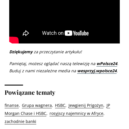
Dziękujemy
za przeczytanie artykułu!
Pamiętaj, możesz oglądać naszą telewizję na
wPolsce24
.
Buduj z nami niezależne media na
wesprzyj.wpolsce24
.
Powiązane tematy
finanse
Grupa wagnera
HSBC
Jewgienij Prigożyn
JP
Morgan Chase i HSBC
rosyjscy najemnicy w Afryce
zachodnie banki