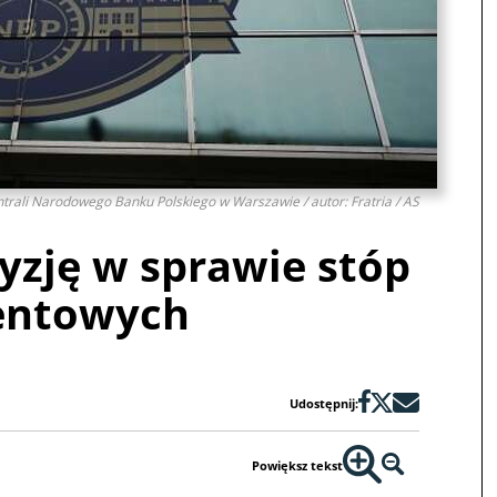
ntrali Narodowego Banku Polskiego w Warszawie / autor: Fratria / AS
yzję w sprawie stóp
entowych
Udostępnij:
Powiększ tekst