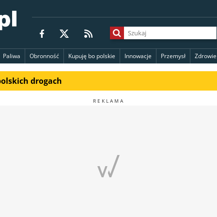
Paliwa
Obronność
Kupuję bo polskie
Innowacje
Przemysł
Zdrowie
polskich drogach