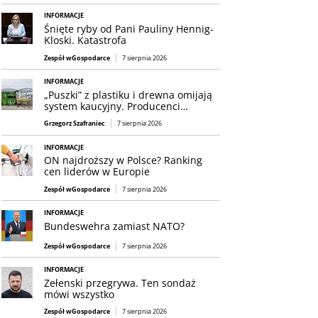
INFORMACJE
Śnięte ryby od Pani Pauliny Hennig-
Kloski. Katastrofa
Zespół wGospodarce
7 sierpnia 2026
INFORMACJE
„Puszki” z plastiku i drewna omijają
system kaucyjny. Producenci…
Grzegorz Szafraniec
7 sierpnia 2026
INFORMACJE
ON najdroższy w Polsce? Ranking
cen liderów w Europie
Zespół wGospodarce
7 sierpnia 2026
INFORMACJE
Bundeswehra zamiast NATO?
Zespół wGospodarce
7 sierpnia 2026
INFORMACJE
Zełenski przegrywa. Ten sondaż
mówi wszystko
Zespół wGospodarce
7 sierpnia 2026