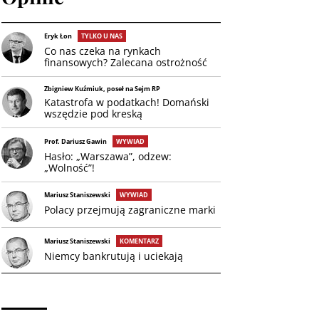
Eryk Łon
TYLKO U NAS
Co nas czeka na rynkach
finansowych? Zalecana ostrożność
Zbigniew Kuźmiuk, poseł na Sejm RP
Katastrofa w podatkach! Domański
wszędzie pod kreską
Prof. Dariusz Gawin
WYWIAD
Hasło: „Warszawa”, odzew:
„Wolność”!
Mariusz Staniszewski
WYWIAD
Polacy przejmują zagraniczne marki
Mariusz Staniszewski
KOMENTARZ
Niemcy bankrutują i uciekają