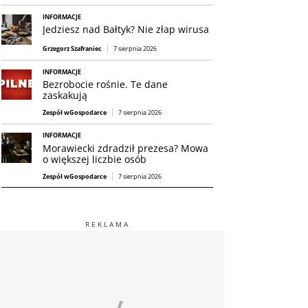
INFORMACJE
Jedziesz nad Bałtyk? Nie złap wirusa
Grzegorz Szafraniec
7 sierpnia 2026
INFORMACJE
Bezrobocie rośnie. Te dane
zaskakują
Zespół wGospodarce
7 sierpnia 2026
INFORMACJE
Morawiecki zdradził prezesa? Mowa
o większej liczbie osób
Zespół wGospodarce
7 sierpnia 2026