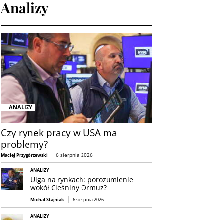
Analizy
ANALIZY
Czy rynek pracy w USA ma
problemy?
6 sierpnia 2026
Maciej Przygórzewski
ANALIZY
Ulga na rynkach: porozumienie
wokół Cieśniny Ormuz?
Michał Stajniak
6 sierpnia 2026
ANALIZY