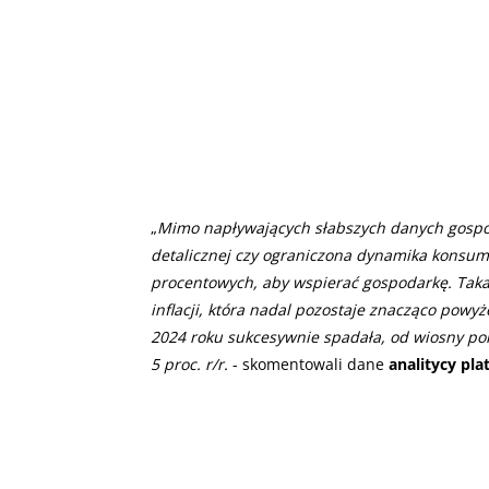
„
Mimo napływających słabszych danych gospod
detalicznej czy ograniczona dynamika konsump
procentowych, aby wspierać gospodarkę. Taka
inflacji, która nadal pozostaje znacząco powyże
2024 roku sukcesywnie spadała, od wiosny po
5 proc. r/r.
- skomentowali dane
analitycy pla