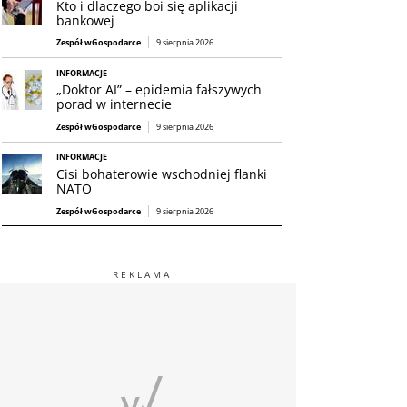
Kto i dlaczego boi się aplikacji
bankowej
Zespół wGospodarce
9 sierpnia 2026
INFORMACJE
„Doktor AI” – epidemia fałszywych
porad w internecie
Zespół wGospodarce
9 sierpnia 2026
INFORMACJE
Cisi bohaterowie wschodniej flanki
NATO
Zespół wGospodarce
9 sierpnia 2026