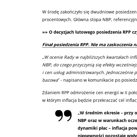
W środę zakończyło się dwudniowe posiedzenie
procentowych. Główna stopa NBP, referencyjna
»» O decyzjach lutowego posiedzenia RPP czy
Finał posiedzenia RPP. Nie ma zaskoczenia n
„
W ocenie Rady w najbliższych kwartałach infl
NBP, do czego przyczynią się efekty wcześniej
i cen usług administrowanych. Jednocześnie 
bazowa
” - napisano w komunikacie po posied
Zdaniem RPP odmrożenie cen energii w II poło
w którym inflacja będzie przekraczać cel inflac
„W średnim okresie – przy
NBP oraz w warunkach ocze
dynamiki płac – inflacja p
niepewności pozostaje wpły