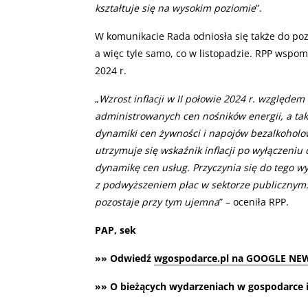
kształtuje się na wysokim poziomie
”.
W komunikacie Rada odniosła się także do pozio
a więc tyle samo, co w listopadzie. RPP wspomni
2024 r.
„
Wzrost inflacji w II połowie 2024 r. względem
administrowanych cen nośników energii, a tak
dynamiki cen żywności i napojów bezalkohol
utrzymuje się wskaźnik inflacji po wyłączeniu
dynamikę cen usług. Przyczynia się do tego 
z podwyższeniem płac w sektorze publicznym
pozostaje przy tym ujemna
” – oceniła RPP.
PAP, sek
»» Odwiedź
wgospodarce.pl na GOOGLE NE
»» O bieżących wydarzeniach w gospodarce i 