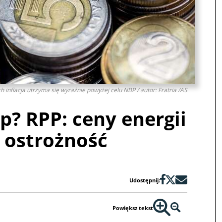
h inflacja utrzyma się wyraźnie powyżej celu NBP / autor: Fratria /AS
p? RPP: ceny energii
 ostrożność
Udostępnij:
Powiększ tekst