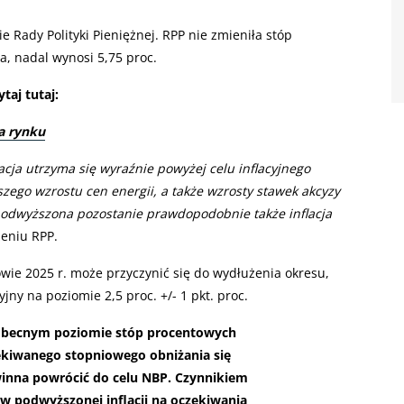
 Rady Polityki Pieniężnej. RPP nie zmieniła stóp
, nadal wynosi 5,75 proc.
taj tutaj:
a rynku
acja utrzyma się wyraźnie powyżej celu inflacyjnego
szego wzrostu cen energii, a także wzrosty stawek akcyzy
podwyższona pozostanie prawdopodobnie także inflacja
zeniu RPP.
wie 2025 r. może przyczynić się do wydłużenia okresu,
yjny na poziomie 2,5 proc. +/- 1 pkt. proc.
 obecnym poziomie stóp procentowych
kiwanego stopniowego obniżania się
owinna powrócić do celu NBP. Czynnikiem
w podwyższonej inflacji na oczekiwania