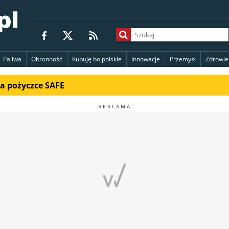
Paliwa
Obronność
Kupuję bo polskie
Innowacje
Przemysł
Zdrowie
na pożyczce SAFE