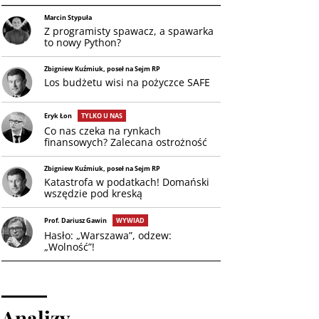
Marcin Stypuła
Z programisty spawacz, a spawarka
to nowy Python?
Zbigniew Kuźmiuk, poseł na Sejm RP
Los budżetu wisi na pożyczce SAFE
Eryk Łon
TYLKO U NAS
Co nas czeka na rynkach
finansowych? Zalecana ostrożność
Zbigniew Kuźmiuk, poseł na Sejm RP
Katastrofa w podatkach! Domański
wszędzie pod kreską
Prof. Dariusz Gawin
WYWIAD
Hasło: „Warszawa”, odzew:
„Wolność”!
Analizy