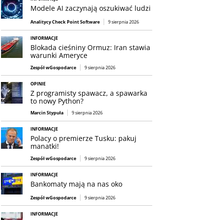
Modele AI zaczynają oszukiwać ludzi
Analitycy Check Point Software
9 sierpnia 2026
INFORMACJE
Blokada cieśniny Ormuz: Iran stawia
warunki Ameryce
Zespół wGospodarce
9 sierpnia 2026
OPINIE
Z programisty spawacz, a spawarka
to nowy Python?
Marcin Stypuła
9 sierpnia 2026
INFORMACJE
Polacy o premierze Tusku: pakuj
manatki!
Zespół wGospodarce
9 sierpnia 2026
INFORMACJE
Bankomaty mają na nas oko
Zespół wGospodarce
9 sierpnia 2026
INFORMACJE