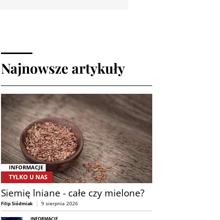
Najnowsze artykuły
INFORMACJE
TYLKO U NAS
Siemię lniane - całe czy mielone?
9 sierpnia 2026
Filip Siódmiak
INFORMACJE