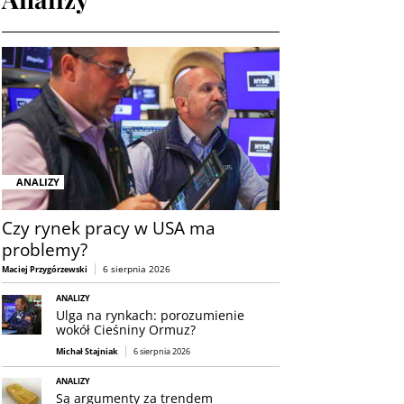
ANALIZY
Czy rynek pracy w USA ma
problemy?
6 sierpnia 2026
Maciej Przygórzewski
ANALIZY
Ulga na rynkach: porozumienie
wokół Cieśniny Ormuz?
Michał Stajniak
6 sierpnia 2026
ANALIZY
Są argumenty za trendem