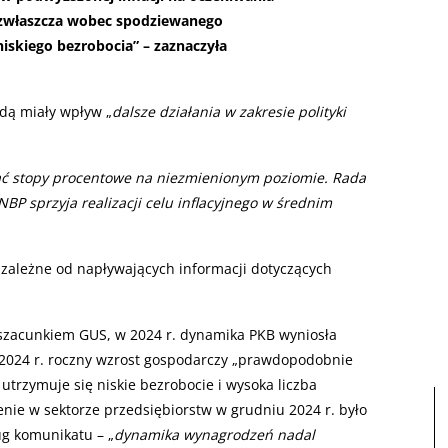
ą, zwłaszcza wobec spodziewanego
iskiego bezrobocia” – zaznaczyła
dą miały wpływ „
dalsze działania w zakresie polityki
ć stopy procentowe na niezmienionym poziomie. Rada
BP sprzyja realizacji celu inflacyjnego w średnim
ą zależne od napływających informacji dotyczących
szacunkiem GUS, w 2024 r. dynamika PKB wyniosła
. 2024 r. roczny wzrost gospodarczy „prawdopodobnie
 utrzymuje się niskie bezrobocie i wysoka liczba
enie w sektorze przedsiębiorstw w grudniu 2024 r. było
ug komunikatu – „
dynamika wynagrodzeń nadal