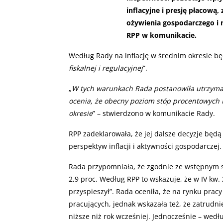
inflacyjne i presję płacow
ożywienia gospodarczego i n
RPP w komunikacie.
Według Rady na inflację w średnim okresie bę
fiskalnej i regulacyjnej
”.
„
W tych warunkach Rada postanowiła utrzyma
ocenia, że obecny poziom stóp procentowych N
okresie
” – stwierdzono w komunikacie Rady.
RPP zadeklarowała, że jej dalsze decyzje będ
perspektyw inflacji i aktywności gospodarczej.
Rada przypomniała, że zgodnie ze wstępnym 
2,9 proc. Według RPP to wskazuje, że w IV kw
przyspieszył”. Rada oceniła, że na rynku pracy
pracujących, jednak wskazała też, że zatrudni
niższe niż rok wcześniej. Jednocześnie – wedł