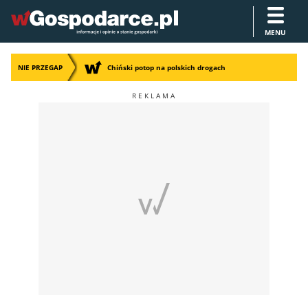
MENU
NIE PRZEGAP
Chiński potop na polskich drogach