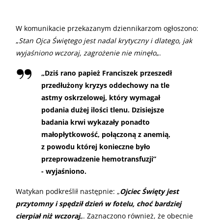
W komunikacie przekazanym dziennikarzom ogłoszono:
„
Stan Ojca Świętego jest nadal krytyczny i dlatego, jak
wyjaśniono wczoraj, zagrożenie nie minęło
„.
„
Dziś rano papież Franciszek przeszedł
przedłużony kryzys oddechowy na tle
astmy oskrzelowej, który wymagał
podania dużej ilości tlenu. Dzisiejsze
badania krwi wykazały ponadto
małopłytkowość, połączoną z anemią,
z powodu której konieczne było
przeprowadzenie hemotransfuzji”
- wyjaśniono.
Watykan podkreślił następnie: „
Ojciec Święty jest
przytomny i spędził dzień w fotelu, choć bardziej
cierpiał niż wczoraj
„. Zaznaczono również, że obecnie