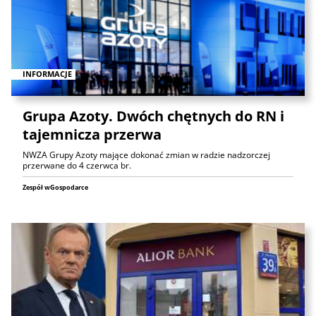
INFORMACJE
Grupa Azoty. Dwóch chętnych do RN i
tajemnicza przerwa
NWZA Grupy Azoty mające dokonać zmian w radzie nadzorczej
przerwane do 4 czerwca br.
Zespół wGospodarce