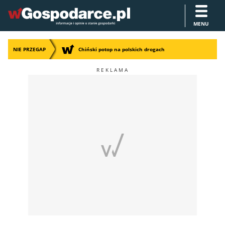
MENU
NIE PRZEGAP
Chiński potop na polskich drogach