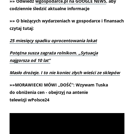
»» Odwiedź
wgospodarce.pl na GOOGLE NEWS
, aby
codziennie śledzić aktualne informacje
»» O bieżących wydarzeniach w gospodarce i finansach
czytaj tutaj:
25 miesięcy spadku oprocentowania lokat
Potężna susza zagraża rolnikom. „Sytuacja
najgorsza od 10 lat”
Masło drożeje. I to nie koniec złych wieści ze sklepów
»»MORAWIECKI MÓWI „DOŚĆ”: Wzywam Tuska
do obniżenia cen - obejrzyj na antenie
telewizji wPolsce24