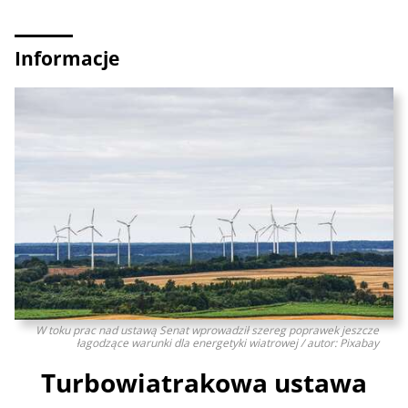
Informacje
W toku prac nad ustawą Senat wprowadził szereg poprawek jeszcze
łagodzące warunki dla energetyki wiatrowej / autor: Pixabay
Turbowiatrakowa ustawa