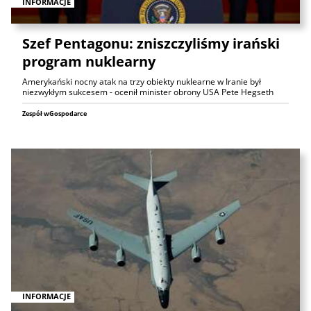
INFORMACJE
Szef Pentagonu: zniszczyliśmy irański
program nuklearny
Amerykański nocny atak na trzy obiekty nuklearne w Iranie był
niezwykłym sukcesem - ocenił minister obrony USA Pete Hegseth
Zespół wGospodarce
INFORMACJE