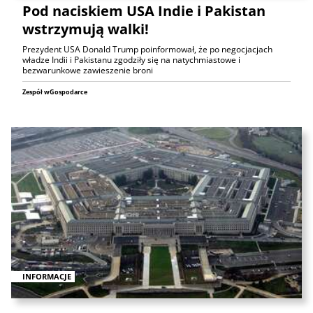
Pod naciskiem USA Indie i Pakistan
wstrzymują walki!
Prezydent USA Donald Trump poinformował, że po negocjacjach
władze Indii i Pakistanu zgodziły się na natychmiastowe i
bezwarunkowe zawieszenie broni
Zespół wGospodarce
INFORMACJE