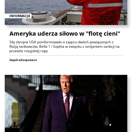
INFORMACJE
Ameryka uderza siłowo w "flotę cieni"
Siły zbrojne USA poinformowało o zajęciu dwóch powiązanych z
Rosją tankowców, Bella 1 i Sophia w związku z omijaniem sankcji na
przewóz rosyjskiej ropy
Zespół wGospodarce