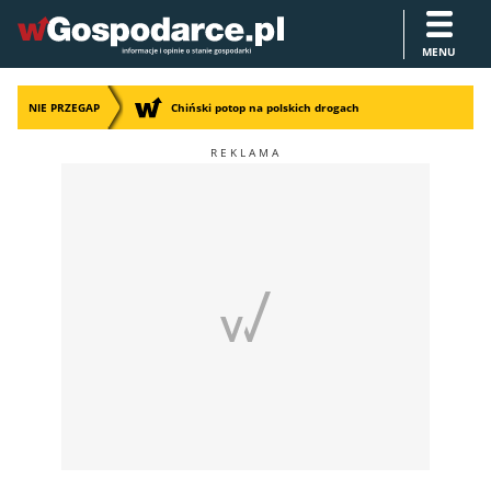
MENU
NIE PRZEGAP
Chiński potop na polskich drogach