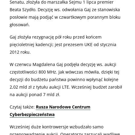
Senatu, złożyła do marszałka Sejmu 1 lipca premier
Beata Szydło. Decyzję ws. odwołania Gaj ze stanowiska
posłowie mają podjąć w czwartkowym porannym bloku
głosowań.
Gaj złożyła rezygnację pół roku przed końcem
pięcioletniej kadencji; jest prezesem UKE od stycznia
2012 roku.
W czerwcu Magdalena Gaj podjęła decyzję ws. aukcji
częstotliwości 800 MHz. Jak wówczas mówiła, dzięki tej
decyzji do budżetu państwa powinno wpłynąć kolejne
2,02 mld zł z tytułu aukcji LTE. Wcześniej budżet zarobił
na aukcji ponad 7 mld zł.
Czytaj także:
Rusza Narodowe Centrum
Cyberbezpieczeństwa
Wcześniej duże kontrowersje wzbudzało samo
przeprowadzenie aukcji. Operatorzy zarzucali wadliwe