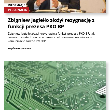
INFORMACJE
PERSONALIA
Zbigniew Jagiełło złożył rezygnację z
funkcji prezesa PKO BP
Zbigniew Jagiełło złożył rezygnację z funkcji prezesa PKO BP, jak
również ze składu zarządu banku - poinformował we wtorek w
komunikacie zarząd PKO BP
Zespół wGospodarce