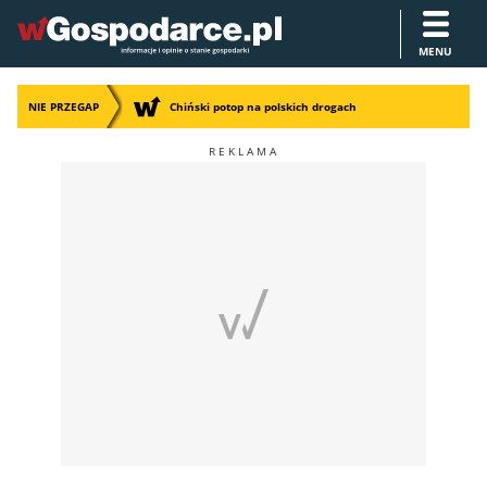
MENU
NIE PRZEGAP
Chiński potop na polskich drogach