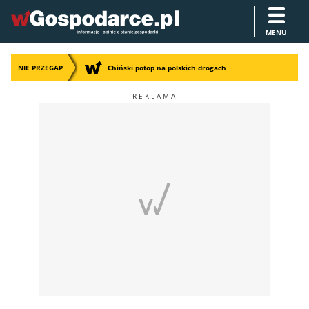
MENU
NIE PRZEGAP
Chiński potop na polskich drogach