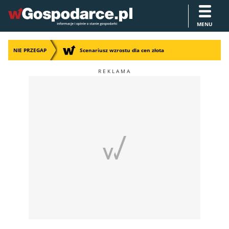
MENU
NIE PRZEGAP
Scenariusz wzrostu dla cen złota