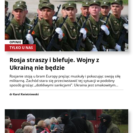
OPINIE
TYLKO U NAS
Rosja straszy i blefuje. Wojny z
Ukrainą nie będzie
Rosjanie stoją u bram Europy prężąc muskuły i pokazując swoją siłę
militarną. Zachód stara się przeciwstawić tej sytuacji w podobny
sposób grożąc „dotkliwymi sankcjami”. Ukraina jest smakowitym…
dr Karol Kwietniewski