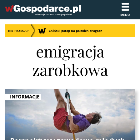
MENU
NIE PRZEGAP
Chiński potop na polskich drogach
emigracja
zarobkowa
INFORMACJE