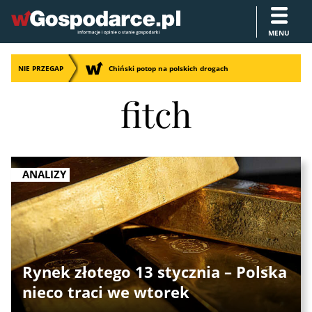
MENU
NIE PRZEGAP
Chiński potop na polskich drogach
fitch
ANALIZY
Rynek złotego 13 stycznia – Polska
nieco traci we wtorek