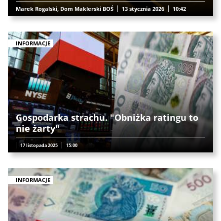
Marek Rogalski, Dom Maklerski BOŚ
13 stycznia 2026
10:42
INFORMACJE
Gospodarka strachu. "Obniżka ratingu to
nie żarty"
17 listopada 2025
15:00
INFORMACJE