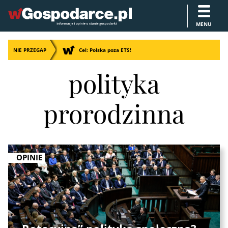
MENU
NIE PRZEGAP
Cel: Polska poza ETS!
polityka
prorodzinna
OPINIE