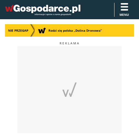
MENU
NIE PRZEGAP
Rodzi się polska „Dolina Dronowa”