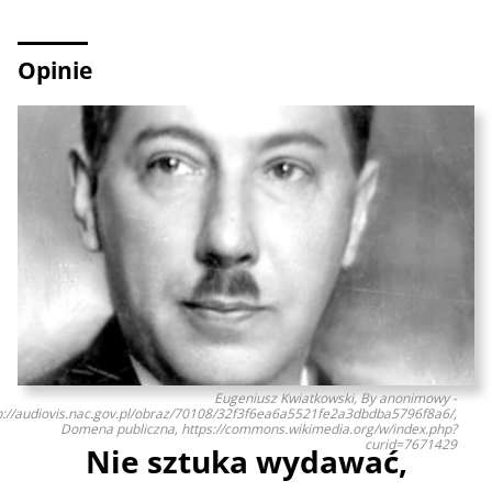
Opinie
Eugeniusz Kwiatkowski, By anonimowy -
p://audiovis.nac.gov.pl/obraz/70108/32f3f6ea6a5521fe2a3dbdba5796f8a6/,
Domena publiczna, https://commons.wikimedia.org/w/index.php?
curid=7671429
Nie sztuka wydawać,