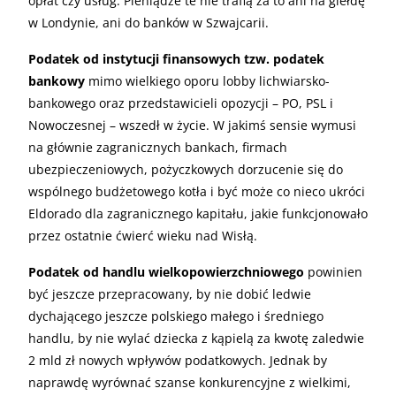
opłat czy usług. Pieniądze te nie trafią za to ani na giełdę
w Londynie, ani do banków w Szwajcarii.
Podatek od instytucji finansowych tzw. podatek
bankowy
mimo wielkiego oporu lobby lichwiarsko-
bankowego oraz przedstawicieli opozycji – PO, PSL i
Nowoczesnej – wszedł w życie. W jakimś sensie wymusi
na głównie zagranicznych bankach, firmach
ubezpieczeniowych, pożyczkowych dorzucenie się do
wspólnego budżetowego kotła i być może co nieco ukróci
Eldorado dla zagranicznego kapitału, jakie funkcjonowało
przez ostatnie ćwierć wieku nad Wisłą.
Podatek od handlu wielkopowierzchniowego
powinien
być jeszcze przepracowany, by nie dobić ledwie
dychającego jeszcze polskiego małego i średniego
handlu, by nie wylać dziecka z kąpielą za kwotę zaledwie
2 mld zł nowych wpływów podatkowych. Jednak by
naprawdę wyrównać szanse konkurencyjne z wielkimi,