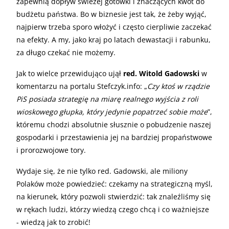
zapewnią dopływ świeżej gotówki i znaczących kwot do
budżetu państwa. Bo w biznesie jest tak, że żeby wyjąć,
najpierw trzeba sporo włożyć i często cierpliwie zaczekać
na efekty. A my, jako kraj po latach dewastacji i rabunku,
za długo czekać nie możemy.
Jak to wielce przewidująco ujął
red. Witold Gadowski
w
komentarzu na portalu Stefczyk.info: „
Czy ktoś w rządzie
PiS posiada strategię na miarę realnego wyjścia z roli
wioskowego głupka, który jedynie popatrzeć sobie może
”,
któremu chodzi absolutnie słusznie o pobudzenie naszej
gospodarki i przestawienia jej na bardziej propaństwowe
i prorozwojowe tory.
Wydaje się, że nie tylko red. Gadowski, ale miliony
Polaków może powiedzieć: czekamy na strategiczną myśl,
na kierunek, który pozwoli stwierdzić: tak znaleźliśmy się
w rękach ludzi, którzy wiedzą czego chcą i co ważniejsze
- wiedzą jak to zrobić!