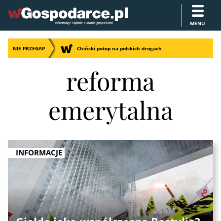
MENU
NIE PRZEGAP
Chiński potop na polskich drogach
reforma
emerytalna
INFORMACJE